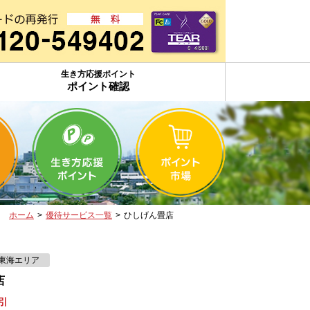
生き方応援ポイント
ポイント確認
ホーム
>
優待サービス一覧
>
ひしげん畳店
東海エリア
店
引