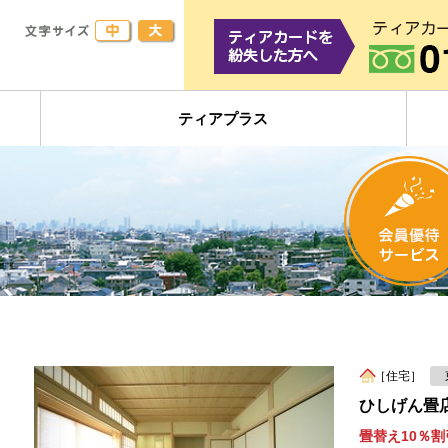
ティアプラス
［住宅］
ひしげん畳
畳替え10％割