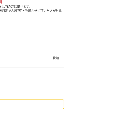
料
月以内の方に限ります。
居判定で入居“可”と判断させて頂いた方が対象
1 愛知