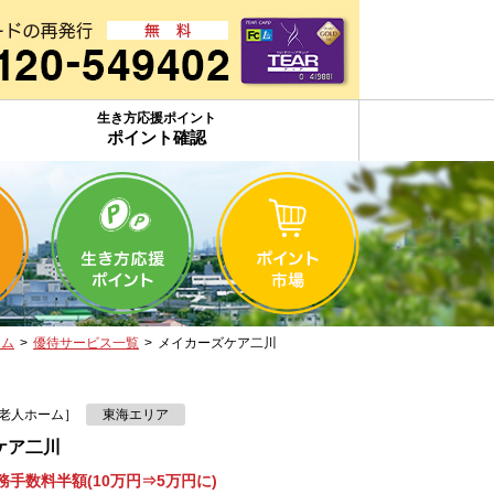
生き方応援ポイント
ポイント確認
ーム
>
優待サービス一覧
>
メイカーズケア二川
老人ホーム］
東海エリア
ケア二川
手数料半額(10万円⇒5万円に)