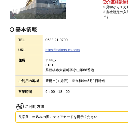
②介護相談無
※見学から１カ
※当社規定の入
です。
TEL
0532-21-9700
URL
https://makers-co.com/
住所
〒441-
313
県豊橋市大岩町字小山塚86番地
ご利用の地域
豊橋市(１施設) ※令和4年5月1日時点
営業時間
9：00～18：00
見学又、申込みの際にティアカードを提示ください。