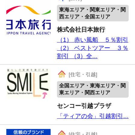
アリさんマークの引越社
・引越費用割引 見積金
額より１５％割引・６５
歳以上 障害をお...
[グルメ]
東海エリア・関東エリア・関
西エリア
中国料理 浜木綿
月替わりご試食品
[ライフプラン]
東海エリア・関東エリア・関
西エリア
相続パートナーズ（株式
会社リーガルマネジメン
ト名南）
遺言・相続に関する初回
相談料が無料！ 法務・税