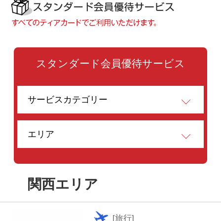
関西エリア
[旅行]
東海エリア・関東エリア・関
西エリア・全国エリア
株式会社日本旅行
（1） 赤い風船 ５％割引
（2） ベストツアー ３％
割引 （3）全...
[住宅・引越]
全国エリア・東海エリア・関
東エリア・関西エリア
センコー引越プラザ
「ティアの会」引越割引...
[住宅・引越]
関東エリア・関西エリア・全
国エリア・北海道エリア・東
海エリア