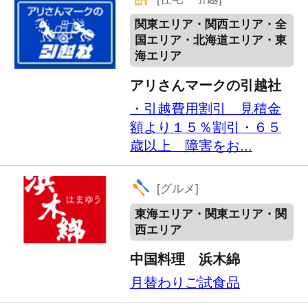
務等の専門家が...
[車]
東海エリア・関東エリア・関
西エリア・全国エリア
株式会社 ＪＣＭ
車買取で、１台につき商
品券 1万円分プレゼント...
[グルメ]
関西エリア・東海エリア
ザ めしや
お食事代１００円割引(税
込)...
[グルメ]
東海エリア・関西エリア
めしや食堂
お食事代１００円割引(税