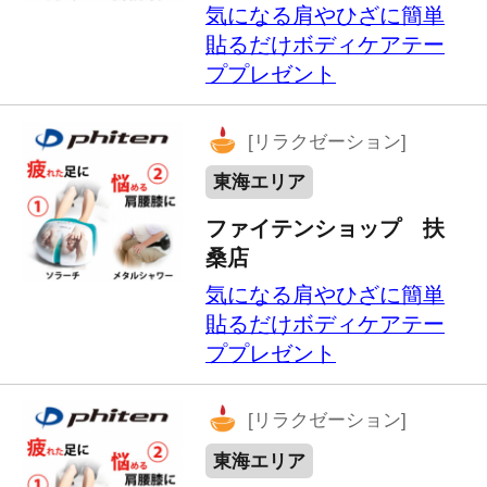
オンモール鈴鹿店
気になる肩やひざに簡単
貼るだけボディケアテー
ププレゼント
[リラクゼーション]
東海エリア
天然温泉×岩盤房 こまき楽
の湯
大人一般入泉料より50円
割引(税込)...
[リラクゼーション]
東海エリア
天然温泉 みどり楽の湯
大人一般入泉料より50円
割引(税込)...
[リラクゼーション]