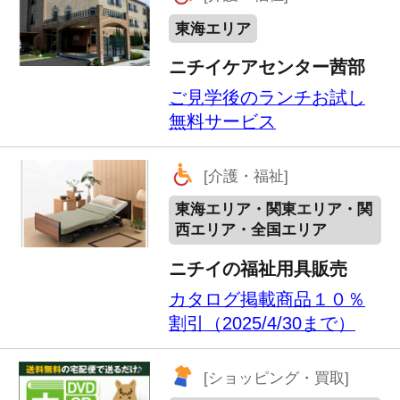
買取価格１０％アップ...
[家事・住まい・ライフサ
ービス]
東海エリア・関東エリア・関
西エリア・全国エリア
株式会社サファリ
ＤＶＤへのダビング５％
割引 Blu-rayへのダビング
１０％割引...
[リラクゼーション]
東海エリア
ファイテンショップ ユ
ニモール店
気になる肩やひざに簡単
貼るだけボディケアテー
ププレゼント
[リラクゼーション]