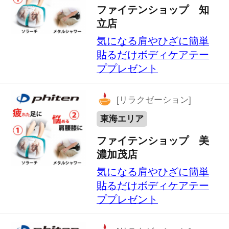
東海エリア
大庭園露天風呂 おかざき
楽の湯
大人一般入泉料より50円
割引(税込)...
[リラクゼーション]
東海エリア
養老温泉 ゆせんの里
本館（みのり乃湯）・温
熱療法館どちらも入浴料
２０％割引...
[ペット]
東海エリア
コーワペッツ
会員証ご提示で５％割引...
[ペット]