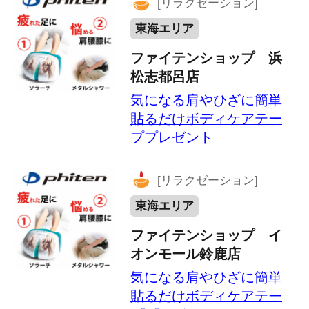
東海エリア
ペッツフレンズ
会員証ご提示で５％OFF...
[ショッピング・買取]
関東エリア・関西エリア・全
国エリア・北海道エリア・東
海エリア
洋服の青山
販売価格より10％OFF
[ショッピング・買取]
東海エリア・関東エリア・関
西エリア・全国エリア
メガネスーパー
ティアカードの提示によ
り メガネ・サングラス・
コンタクトレン...
3
4
5
6
7