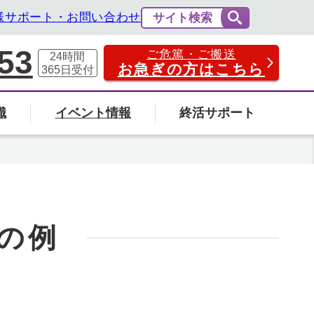
様サポート・お問い合わせ
サイト検索
53
ご危篤・ご搬送
24時間
お急ぎの方はこちら
365日
受付
識
イベント情報
終活サポート
費用の相場と内訳
法事・法要
社葬について
エンバーミングについて
富山県
の例
の葬儀場を探す
検索