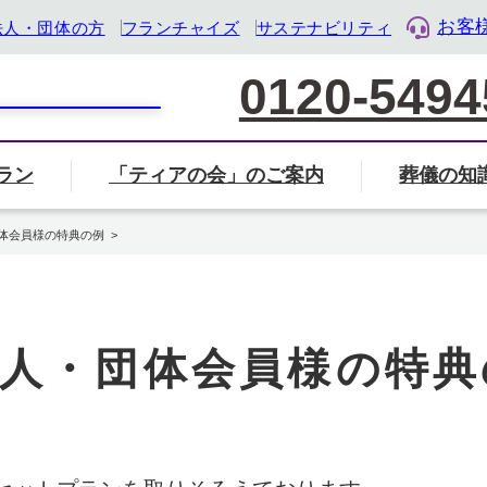
お客
法人・団体の方
フランチャイズ
サステナビリティ
0120-5494
ラン
「ティアの会」のご案内
葬儀の知
家族葬について
葬儀社の選び方
葬儀
覧から探す
会」のご案内ページへ
ル・ライフ・デザイン企業』として「終活」をサポート
体会員様の特典の例
葬儀・葬式のマナー・基礎知識
岐阜県
三重県
静岡県
人・団体会員様の特典
地名から検索
住所から近く
検索