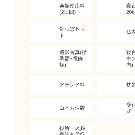
会館使用料
寝
(2日間)
20
骨つぼセッ
仏
ト
遺影写真(標
寝
準額+電飾
車(
額)
内)
アテンド料
枕
受
白木お位牌
式
役所・火葬
手続き代行