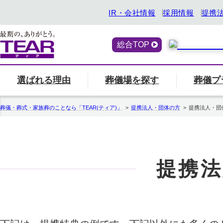
IR・会社情報
採用情報
提携
総合TOP
選ばれる理由
葬儀場を探す
葬儀プ
喪主・ご遺族の方
選ばれる理由
「ティアの会」のご案内
終活サービス
エリア別の葬儀場一
一覧へ
「ティアの
『トータ
葬儀・葬式・家族葬のことなら「TEAR(ティア)」
提携法人・団体の方
提携法人・団
関西
ティアの特長
一覧へ
ご参列の方
愛知県
中部
関東
事前相談・生前見積
エンバーミング
提携法
北海道
お葬式の喪主が初めての方はこちら
葬儀場名や