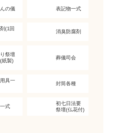
かんの儀
表記物一式
剤(1回
消臭防腐剤
飾り祭壇
葬儀司会
(紙製)
香用具一
封筒各種
初七日法要
類一式
祭壇(仏花付)