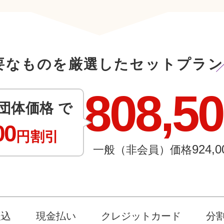
要なものを厳選したセットプラン
808,5
団体価格 で
00
円割引
924,0
一般（非会員）価格
振込
現金払い
クレジットカード
分