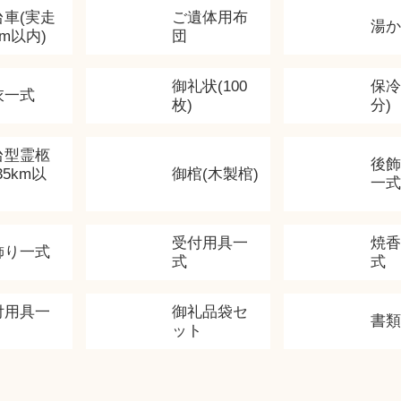
台車(実走
ご遺体用布
湯
km以内)
団
御礼状(100
保冷
衣一式
枚)
分)
台型霊柩
後
35km以
御棺(木製棺)
一式
受付用具一
焼
飾り一式
式
式
付用具一
御礼品袋セ
書
ット