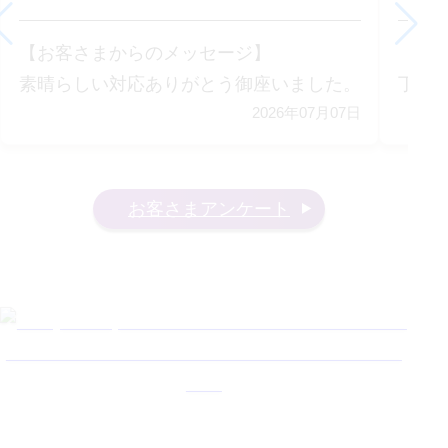
【お客さまからのメッセージ】
【お
素晴らしい対応ありがとう御座いました。
丁寧
2026年07月07日
お客さまアンケート