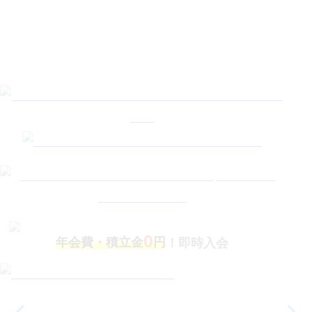
0
年会費・積立金
円
！即時入会