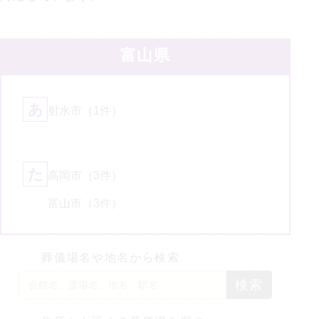
の
価
格
以
外
に
別
富山県
途
費
用
が
か
か
る
あ
射水市
（1件）
場
合
が
ご
ざ
い
ま
す。
た
高岡市
（3件）
富山市
（3件）
葬儀場名や地名から検索
検索