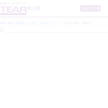
相
メ
ー
談
ジ
富山県
総合TOP
サ
で
す
ロ
ン
含
葬儀・葬式・家族葬のことなら「TEAR(ティア)」
富山県
の葬儀・家族葬
む
富
山
県
の
葬
儀・
家
族
葬
な
ら