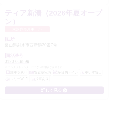
ティア新湊（2026年夏オープ
ン）
家族葬専用ホール
住所
富山県射水市西新湊20番7号
電話番号
0120-018899
コンタクトセンターにつながる場合があります
駐車場あり
安置室完備
多目的トイレ
車いす貸出
フリーWi-Fi
控室あり
詳しく見る