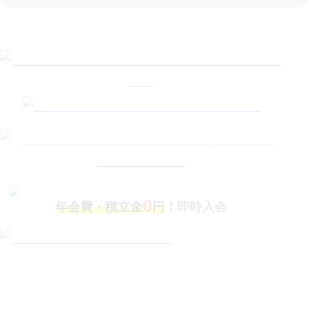
0
年会費・積立金
円
！即時入会