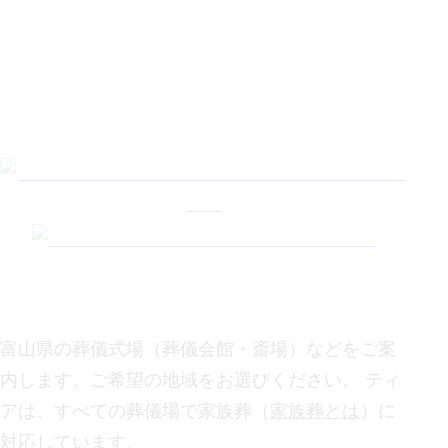
7
式
※
場
33
（税
込）
万
円
〜
「テ
ィア
の
会」
ゴー
ルド
会員
価格
富山県
の葬儀式場（葬儀会館・斎場）などをご案
地
内します。ご希望の地域をお選びください。 ティ
域
に
よ
アは、すべての葬儀場で家族葬（
家族葬とは
）に
っ
て
上
対応しています。
記