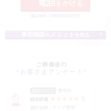
電話
をかける
通話無料 / 24時間365日対応
事前相談
メリット
の
を知る
の
ご葬儀後
“お客さまアンケート”
施行エリア
豊明市
5
★★★★★
総合評価
施行会館：
ティア豊明