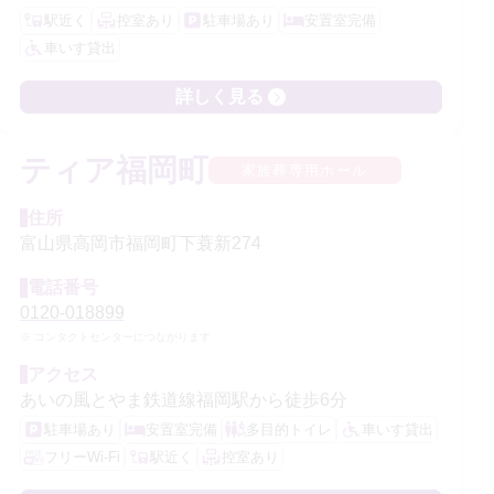
駅近く
控室あり
駐車場あり
安置室完備
車いす貸出
詳しく見る
ティア福岡町
家族葬専用ホール
住所
富山県高岡市福岡町下蓑新274
電話番号
0120-018899
コンタクトセンターにつながります
アクセス
あいの風とやま鉄道線福岡駅から徒歩6分
駐車場あり
安置室完備
多目的トイレ
車いす貸出
フリーWi-Fi
駅近く
控室あり