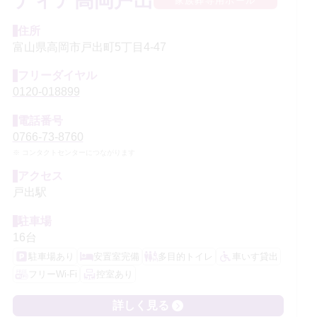
ティア高岡戸出
家族葬専用ホール
住所
富山県高岡市戸出町5丁目4-47
フリーダイヤル
0120-018899
電話番号
0766-73-8760
コンタクトセンターにつながります
アクセス
戸出駅
駐車場
16台
駐車場あり
安置室完備
多目的トイレ
車いす貸出
フリーWi-Fi
控室あり
詳しく見る