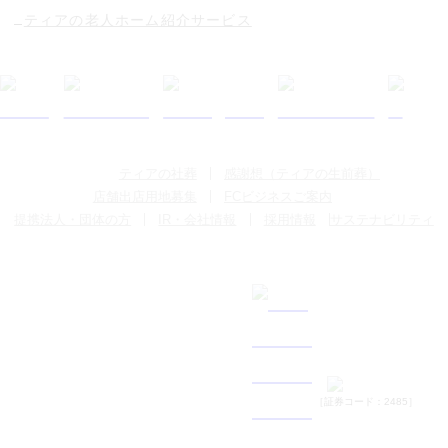
ティアの老人ホーム紹介サービス
ティアの社葬
感謝想（ティアの生前葬）
店舗出店用地募集
FCビジネスご案内
提携法人・団体の方
IR・会社情報
採用情報
サステナビリティ
［証券コード：2485］