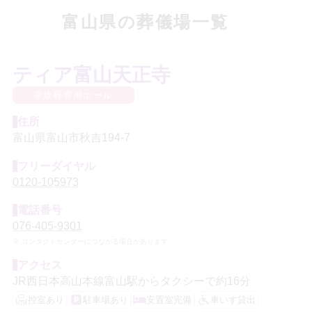
富山県
の葬儀場一覧
ティア富山天正寺
家族葬専用ホール
住所
富山県富山市秋吉194-7
フリーダイヤル
0120-105973
電話番号
076-405-9301
コンタクトセンターにつながる場合があります
アクセス
JR西日本高山本線富山駅からタクシーで約16分
控室あり
駐車場あり
安置室完備
車いす貸出