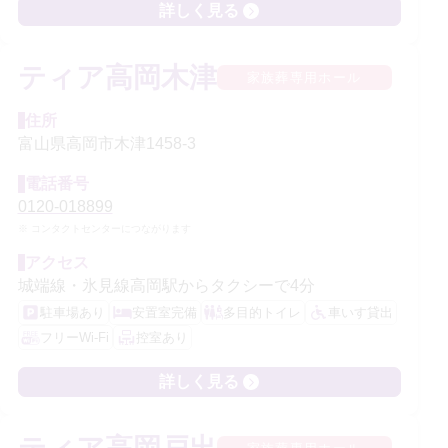
詳しく見る
ティア高岡木津
家族葬専用ホール
住所
富山県高岡市木津1458‐3
電話番号
0120-018899
コンタクトセンターにつながります
アクセス
城端線・氷見線高岡駅からタクシーで4分
駐車場あり
安置室完備
多目的トイレ
車いす貸出
フリーWi-Fi
控室あり
詳しく見る