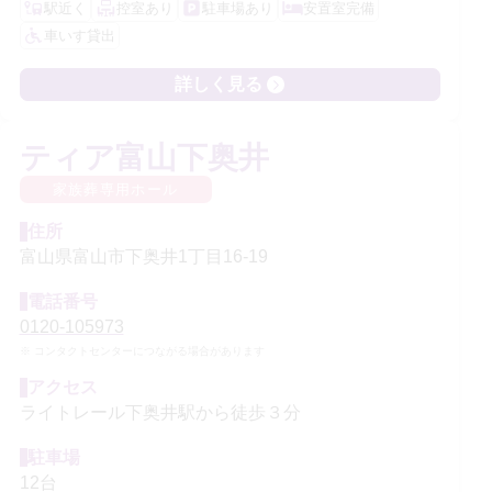
駅近く
控室あり
駐車場あり
安置室完備
車いす貸出
詳しく見る
ティア富山下奥井
家族葬専用ホール
住所
富山県富山市下奥井1丁目16-19
電話番号
0120-105973
コンタクトセンターにつながる場合があります
アクセス
ライトレール下奥井駅から徒歩３分
駐車場
12台