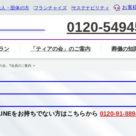
お客
法人・団体の方
フランチャイズ
サステナビリティ
0120-5494
ラン
「ティアの会」のご案内
葬儀の知
家族葬について
葬儀社の選び方
葬儀
覧から探す
会」のご案内ページへ
ル・ライフ・デザイン企業』として「終活」をサポート
の会」T会員のご案内
葬儀・葬式のマナー・基礎知識
岐阜県
三重県
静岡県
LINEをお持ちでない方はこちらから
0120-91-889
地名から検索
住所から近く
検索