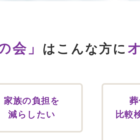
アンケート
お客さま
の会」
はこんな方に
相談無料
「終活」サポート
家族の負担を
葬
減らしたい
比較