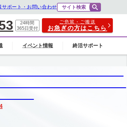
様サポート・お問い合わせ
サイト検索
53
ご危篤・ご搬送
24時間
お急ぎの方はこちら
365日
受付
識
イベント情報
終活サポート
費用の相場と内訳
法事・法要
社葬について
エンバーミングについて
富山県
4
の葬儀場を探す
検索