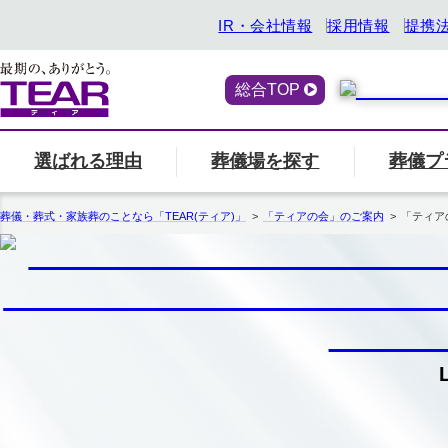
IR・会社情報
採用情報
提携
総合TOP
選ばれる理由
葬儀場を探す
葬儀プ
喪主・ご遺族の方
選ばれる理由
「ティアの会」のご案内
終活サービス
エリア別の葬儀場一
一覧へ
「ティアの
『トータ
葬儀・葬式・家族葬のことなら「TEAR(ティア)」
「ティアの会」のご案内
「ティア
関西
ティアの特長
一覧へ
ご参列の方
愛知県
中部
関東
事前相談・生前見積
エンバーミング
北海道
お葬式の喪主が初めての方はこちら
葬儀場名や