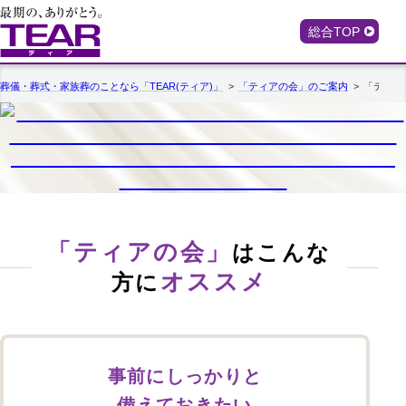
総合TOP
葬儀・葬式・家族葬のことなら「TEAR(ティア)」
「ティアの会」のご案内
「ティア
「ティアの会」
はこんな
オススメ
方に
事前にしっかりと
備えておきたい