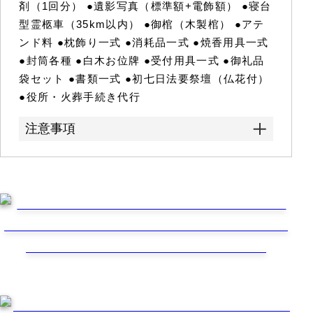
剤（1回分） ●遺影写真（標準額+電飾額） ●寝台
型霊柩車（35km以内） ●御棺（木製棺） ●アテ
ンド料 ●枕飾り一式 ●消耗品一式 ●焼香用具一式
●封筒各種 ●白木お位牌 ●受付用具一式 ●御礼品
袋セット ●書類一式 ●初七日法要祭壇（仏花付）
●役所・火葬手続き代行
注意事項