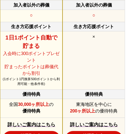
○
○
×
1日1ポイント自動で
貯まる
入会時に300ポイントプレゼ
ント
貯まったポイントは葬儀代
から割引
(1ポイント1円換算500ポイントから利
用可能・他条件有)
全国
30,000ヶ所以上
の
東海地区を中心に
優待特典
200ヶ所以上
の優待特典
詳しいご案内はこちら
詳しいご案内はこちら