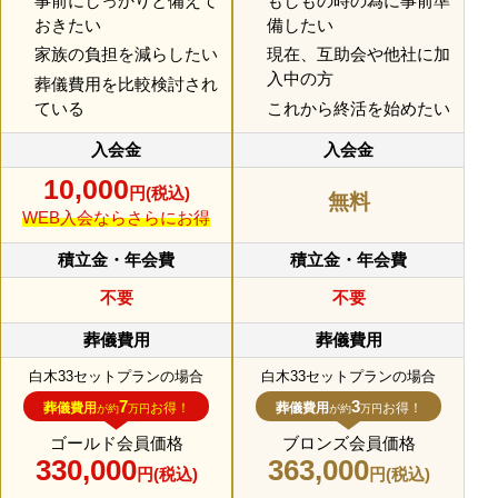
事前にしっかりと備えて
もしもの時の為に事前準
おきたい
備したい
家族の負担を減らしたい
現在、互助会や他社に加
入中の方
葬儀費用を比較検討され
ている
これから終活を始めたい
10,000
円
(税込)
無料
WEB入会ならさらにお得
不要
不要
白木33セットプランの場合
白木33セットプランの場合
7
3
葬儀費用
お得！
葬儀費用
お得！
が約
万円
が約
万円
ゴールド会員価格
ブロンズ会員価格
330,000
363,000
円
(税込)
円
(税込)