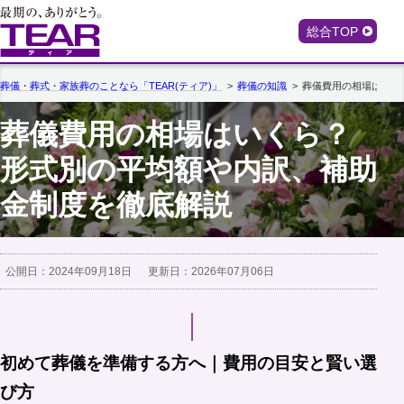
総合TOP
葬儀・葬式・家族葬のことなら「TEAR(ティア)」
葬儀の知識
葬儀費用の相場はいく
葬儀費用の相場はいくら？
形式別の平均額や内訳、補助
金制度を徹底解説
公開日：
2024年09月18日
更新日：
2026年07月06日
初めて葬儀を準備する方へ｜費用の目安と賢い選
び方