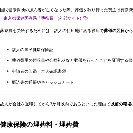
国民健康保険の加入者が亡くなった際、葬儀を執り行った喪主は葬祭費
» 東京都保健医療局「葬祭費」(外部サイト)
葬祭費を受給するためには、故人の住所地にある役所で
葬儀の翌日から
故人の国民健康保険証
葬儀費用の領収書や会葬礼状など葬儀を行ったことを証明する書
申請者の印鑑・本人確認書類
振込先の通帳やキャッシュカード
故人が会社を退職してから3か月以内であるといった理由で
以前の職場
健康保険の埋葬料・埋葬費