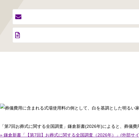
「第7回お葬式に関する全国調査」鎌倉新書(2026年)によると、葬儀費
» 鎌倉新書「【第7回】お葬式に関する全国調査（2026年）」(外部サイ