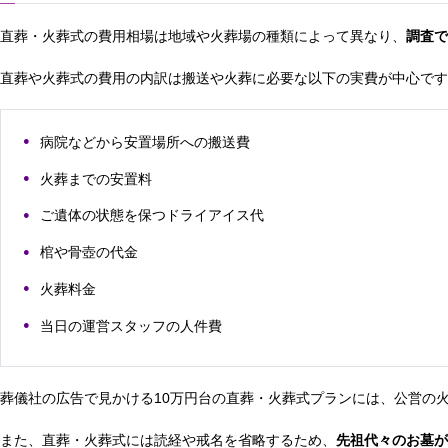
直葬・火葬式の費用相場は地域や火葬場の種類によって異なり、
調査で
直葬や火葬式の費用の内訳は搬送や火葬に必要な以下の実費が中心です
病院などから安置場所への搬送費
火葬までの安置料
ご遺体の状態を保つドライアイス代
棺や骨壺の代金
火葬料金
当日の運営スタッフの人件費
葬儀社の広告で見かける10万円台の直葬・火葬式プランには、公営の
また、直葬・火葬式には読経や戒名を省略するため、
先祖代々のお墓が