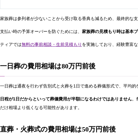
家族葬は参列者が少ないことから受け取る香典も減るため、最終的な支
支払い時の予算オーバーを防ぐためには、
家族葬の見積もり時は基本プ
ティアでは
無料の事前相談・生前見積もり
を実施しており、経験豊富な
一日葬の費用相場は80万円前後
一日葬は通夜を行わず告別式と火葬を1日で進める葬儀形式で、平均的
日程が1日だからといって葬儀費用が半額になるわけではありません
。
だけ相場より低くなる可能性があります。
直葬・火葬式の費用相場は50万円前後