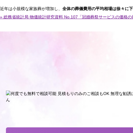
近年は小規模な家族葬が増加し、
全体の葬儀費用の平均相場は徐々に下
» 総務省統計局 物価統計研究資料 No.107「冠婚葬祭サービスの価格の