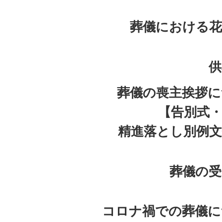
葬儀における花
供
葬儀の喪主挨拶に
【告別式
精進落とし別例文
葬儀の受
コロナ禍での葬儀に