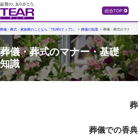
総合TOP
葬儀・葬式・家族葬のことなら「TEAR(ティア)」
葬儀の知識
葬儀・葬式のマナー・
葬儀・葬式のマナー・基礎
知識
葬
葬儀での香典