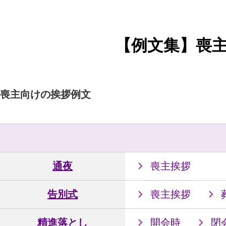
【例文集】喪
喪主向けの挨拶例文
通夜
喪主挨拶
告別式
喪主挨拶
精進落とし
開会時
閉