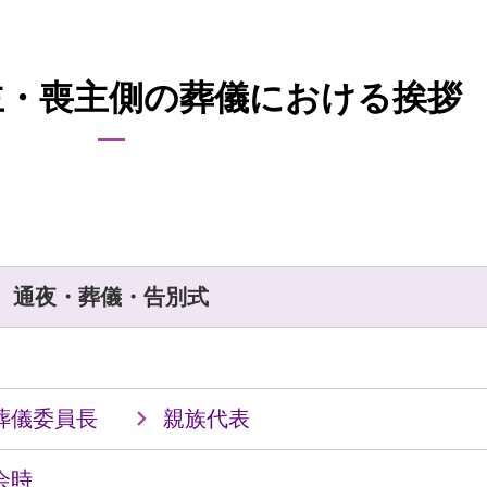
主・喪主側の葬儀における挨拶
通夜・葬儀・告別式
葬儀委員長
親族代表
会時