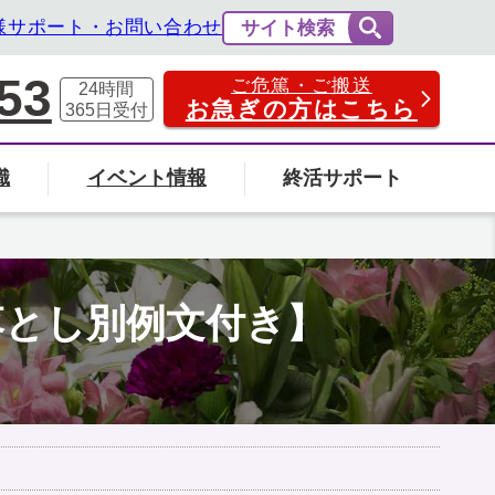
様サポート・お問い合わせ
サイト検索
53
ご危篤・ご搬送
24時間
お急ぎの方はこちら
365日
受付
識
イベント情報
終活サポート
費用の相場と内訳
法事・法要
社葬について
エンバーミングについて
落とし別例文付き】
富山県
の葬儀場を探す
検索