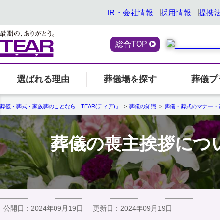
IR・会社情報
採用情報
提携
総合TOP
選ばれる理由
葬儀場を探す
葬儀プ
喪主・ご遺族の方
選ばれる理由
「ティアの会」のご案内
終活サービス
エリア別の葬儀場一
一覧へ
「ティアの
『トータ
葬儀・葬式・家族葬のことなら「TEAR(ティア)」
葬儀の知識
葬儀・葬式のマナー・
関西
ティアの特長
一覧へ
ご参列の方
葬儀の喪主挨拶につ
愛知県
中部
関東
事前相談・生前見積
エンバーミング
北海道
お葬式の喪主が初めての方はこちら
葬儀場名や
公開日：
2024年09月19日
更新日：
2024年09月19日