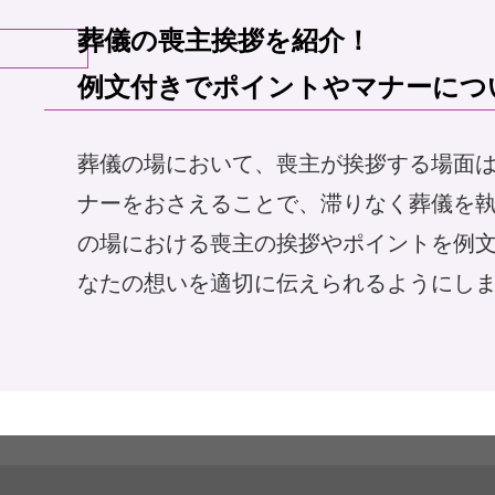
葬儀の喪主挨拶を紹介！

アンケート
お客さま
例文付きでポイントやマナーにつ
葬儀の場において、喪主が挨拶する場面
ナーをおさえることで、滞りなく葬儀を
相談無料
「終活」サポート
の場における喪主の挨拶やポイントを例
なたの想いを適切に伝えられるようにし