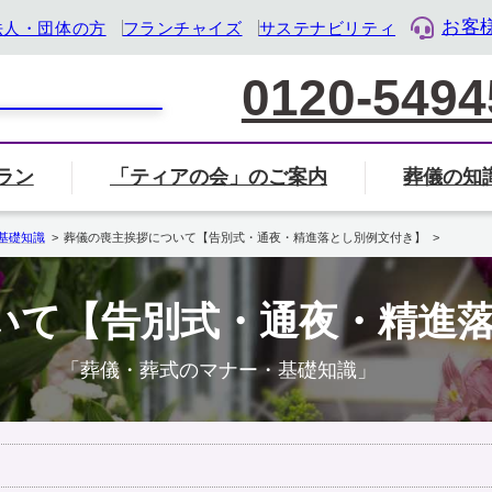
お客
法人・団体の方
フランチャイズ
サステナビリティ
0120-5494
ラン
「ティアの会」のご案内
葬儀の知
家族葬について
葬儀社の選び方
葬儀
覧から探す
会」のご案内ページへ
ル・ライフ・デザイン企業』として「終活」をサポート
基礎知識
葬儀の喪主挨拶について【告別式・通夜・精進落とし別例文付き】
葬儀・葬式のマナー・基礎知識
いて【告別式・通夜・精進
岐阜県
三重県
静岡県
「葬儀・葬式のマナー・基礎知識」
地名から検索
住所から近く
検索