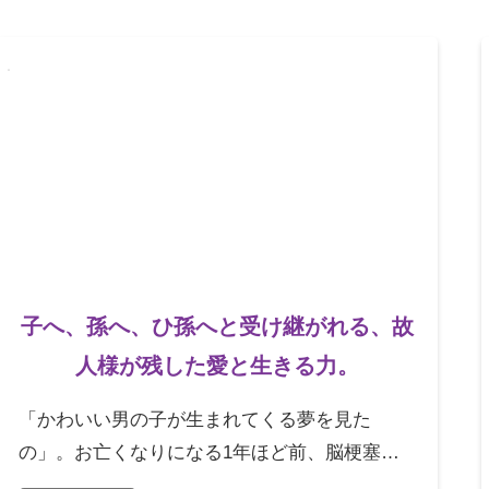
アンケート
お客さま
相談無料
「終活」サポート
子へ、孫へ、ひ孫へと受け継がれる、故
人様が残した愛と生きる力。
「かわいい男の子が生まれてくる夢を見た
の」。お亡くなりになる1年ほど前、脳梗塞で
倒れ、ほぼ半身不随になられた故人様。お孫様