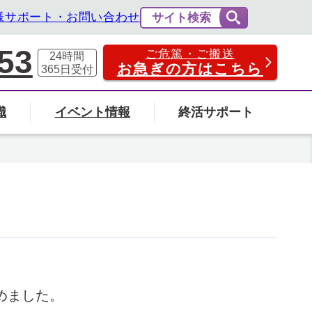
様サポート・お問い合わせ
サイト検索
53
ご危篤・ご搬送
24時間
お急ぎの方はこちら
365日
受付
識
イベント情報
終活サポート
費用の相場と内訳
法事・法要
社葬について
エンバーミングについて
富山県
の葬儀場を探す
めました。
検索