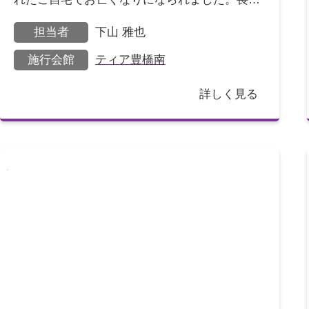
は奥様で、ご夫婦の間には息子様が2人いらっ
担当者
下山 雅也
しゃいました。打合
施行会館
ティア豊橋南
詳しく見る