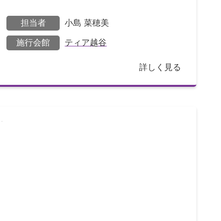
らい合った方だった
担当者
小島 菜穂美
施行会館
ティア越谷
詳しく見る