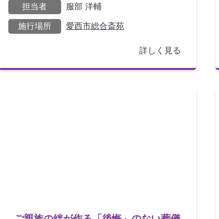
担当者
服部 洋輔
（長女様の長男様）の結
施行場所
愛西市総合斎苑
詳しく見る
ご親族の絆が作る「後悔」のない葬儀