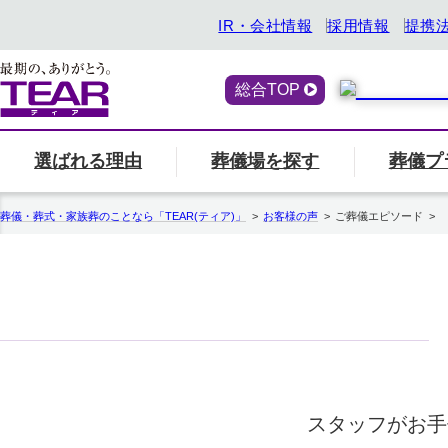
IR・会社情報
採用情報
提携
総合TOP
選ばれる理由
葬儀場を探す
葬儀プ
喪主・ご遺族の方
選ばれる理由
「ティアの会」のご案内
終活サービス
エリア別の葬儀場一
一覧へ
「ティアの
『トータ
葬儀・葬式・家族葬のことなら「TEAR(ティア)」
お客様の声
ご葬儀エピソード
関西
ティアの特長
一覧へ
ご参列の方
愛知県
中部
関東
事前相談・生前見積
エンバーミング
北海道
お葬式の喪主が初めての方はこちら
葬儀場名や
スタッフがお手