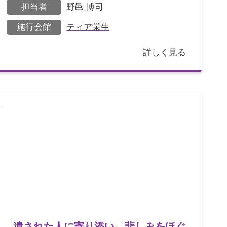
担当者
野邑 博司
両親は施設に入
施行会館
ティア栄生
詳しく見る
遺された人に寄り添い、悲しみをほぐ