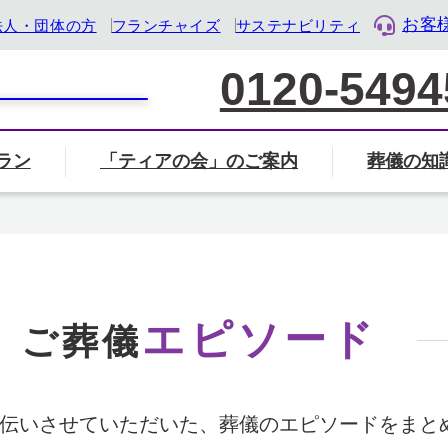
お客
法人・団体の方
フランチャイズ
サステナビリティ
0120-5494
ラン
「ティアの会」のご案内
葬儀の知
家族葬について
葬儀社の選び方
葬儀
覧から探す
会」のご案内ページへ
ル・ライフ・デザイン企業』として「終活」をサポート
葬儀・葬式のマナー・基礎知識
岐阜県
三重県
静岡県
エピソード
ご葬儀
地名から検索
住所から近く
伝いさせていただいた、葬儀のエピソードをまと
検索