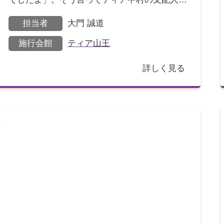
ある私に電話をかけてきたのは、以前、中村の
担当者
大門 誠道
会館でともに勤務し
施行会館
ティア山王
詳しく見る