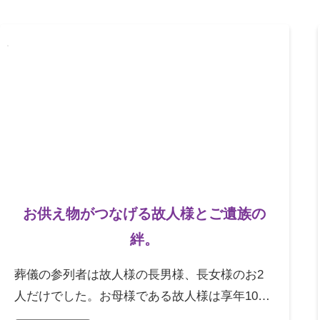
ご利用されたお客様の声
お手紙
ご葬儀エピソード
お客さまからの
お供え物がつなげる故人様とご遺族の
絆。
葬儀の参列者は故人様の長男様、長女様のお2
人だけでした。お母様である故人様は享年100
歳。旦那様は30年ほど前に先立たれ、故人様、