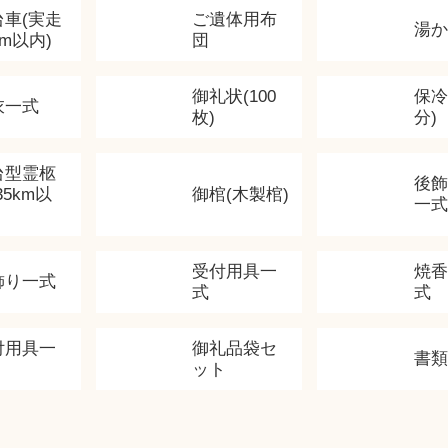
台車(実走
ご遺体用布
湯
km以内)
団
御礼状(100
保冷
衣一式
枚)
分)
台型霊柩
後
35km以
御棺(木製棺)
一式
受付用具一
焼
飾り一式
式
式
付用具一
御礼品袋セ
書
ット