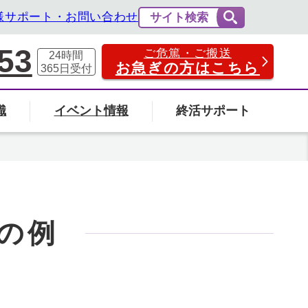
様サポート・お問い合わせ
サイト検索
53
ご危篤・ご搬送
24時間
お急ぎの方はこちら
365日
受付
識
イベント情報
終活サポート
費用の相場と内訳
法事・法要
社葬について
エンバーミングについて
富山県
の例
の葬儀場を探す
検索