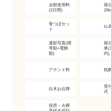
会館使用料
寝
(2日間)
20
骨つぼセッ
仏
ト
遺影写真(標
寝
準額+電飾
車(
額)
内)
アテンド料
枕
受
白木お位牌
式
役所・火葬
手続き代行