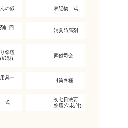
かんの儀
表記物一式
剤(1回
消臭防腐剤
飾り祭壇
葬儀司会
(紙製)
香用具一
封筒各種
初七日法要
類一式
祭壇(仏花付)