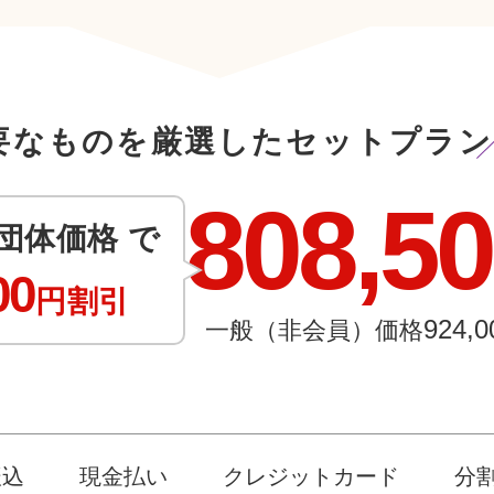
要なものを厳選したセットプラン
808,5
団体価格 で
00
円割引
924,0
一般（非会員）価格
振込
現金払い
クレジットカード
分