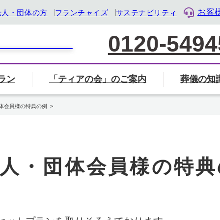
お客
法人・団体の方
フランチャイズ
サステナビリティ
0120-5494
ラン
「ティアの会」のご案内
葬儀の知
家族葬について
葬儀社の選び方
葬儀
覧から探す
会」のご案内ページへ
ル・ライフ・デザイン企業』として「終活」をサポート
体会員様の特典の例
葬儀・葬式のマナー・基礎知識
岐阜県
三重県
静岡県
人・団体会員様の特典
地名から検索
住所から近く
検索