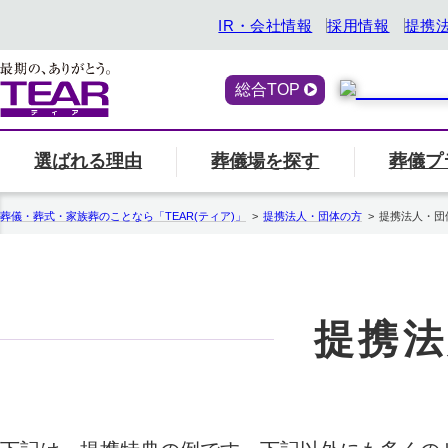
IR・会社情報
採用情報
提携
総合TOP
選ばれる理由
葬儀場を探す
葬儀プ
喪主・ご遺族の方
選ばれる理由
「ティアの会」のご案内
終活サービス
エリア別の葬儀場一
一覧へ
「ティアの
『トータ
葬儀・葬式・家族葬のことなら「TEAR(ティア)」
提携法人・団体の方
提携法人・団
関西
ティアの特長
一覧へ
ご参列の方
愛知県
中部
関東
事前相談・生前見積
エンバーミング
提携法
北海道
お葬式の喪主が初めての方はこちら
葬儀場名や