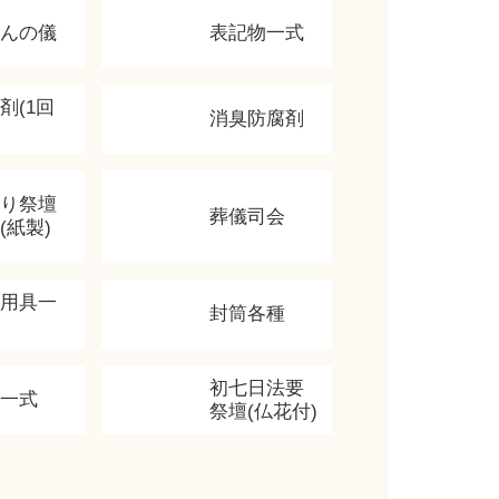
かんの儀
表記物一式
剤(1回
消臭防腐剤
飾り祭壇
葬儀司会
(紙製)
香用具一
封筒各種
初七日法要
類一式
祭壇(仏花付)