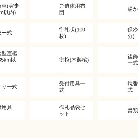
台車(実走
ご遺体用布
湯
km以内)
団
御礼状(100
保冷
衣一式
枚)
分)
台型霊柩
後
35km以
御棺(木製棺)
一式
受付用具一
焼
飾り一式
式
式
付用具一
御礼品袋セ
書
ット