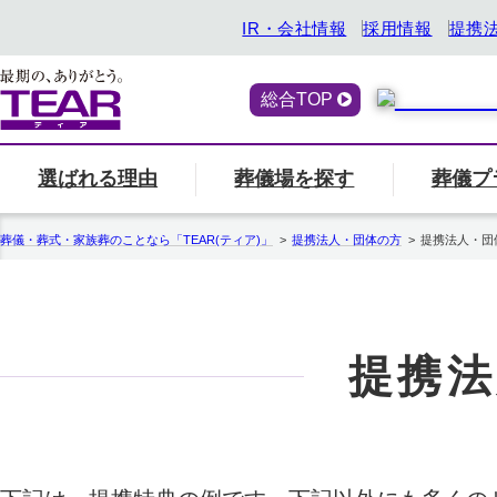
IR・会社情報
採用情報
提携
総合TOP
選ばれる理由
葬儀場を探す
葬儀プ
喪主・ご遺族の方
選ばれる理由
「ティアの会」のご案内
終活サービス
エリア別の葬儀場一
一覧へ
「ティアの
『トータ
葬儀・葬式・家族葬のことなら「TEAR(ティア)」
提携法人・団体の方
提携法人・団
関西
ティアの特長
一覧へ
ご参列の方
愛知県
中部
関東
事前相談・生前見積
エンバーミング
提携法
北海道
お葬式の喪主が初めての方はこちら
葬儀場名や