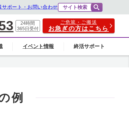
様サポート・お問い合わせ
サイト検索
53
ご危篤・ご搬送
24時間
お急ぎの方はこちら
365日
受付
識
イベント情報
終活サポート
費用の相場と内訳
法事・法要
社葬について
エンバーミングについて
富山県
の例
の葬儀場を探す
検索