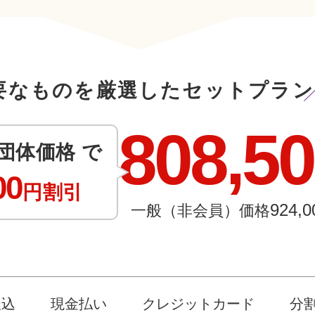
要なものを厳選したセットプラン
808,5
団体価格 で
00
円割引
924,0
一般（非会員）価格
振込
現金払い
クレジットカード
分