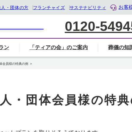
お客
法人・団体の方
フランチャイズ
サステナビリティ
0120-5494
ラン
「ティアの会」のご案内
葬儀の知
家族葬について
葬儀社の選び方
葬儀
覧から探す
会」のご案内ページへ
ル・ライフ・デザイン企業』として「終活」をサポート
体会員様の特典の例
葬儀・葬式のマナー・基礎知識
岐阜県
三重県
静岡県
人・団体会員様の特典
地名から検索
住所から近く
検索