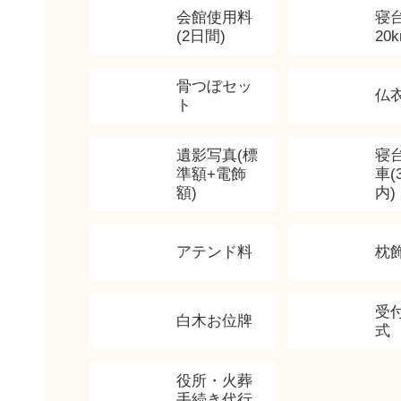
会館使用料
寝
(2日間)
20
骨つぼセッ
仏
ト
遺影写真(標
寝
準額+電飾
車(
額)
内)
アテンド料
枕
受
白木お位牌
式
役所・火葬
手続き代行