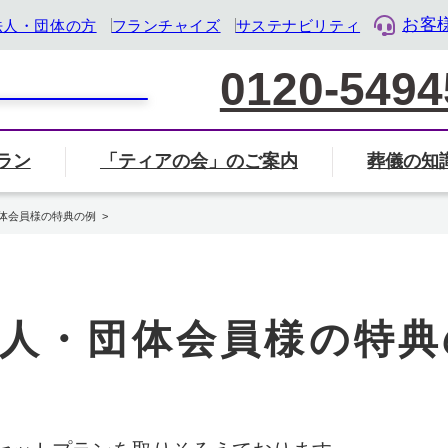
お客
法人・団体の方
フランチャイズ
サステナビリティ
0120-5494
ラン
「ティアの会」のご案内
葬儀の知
家族葬について
葬儀社の選び方
葬儀
覧から探す
会」のご案内ページへ
ル・ライフ・デザイン企業』として「終活」をサポート
体会員様の特典の例
葬儀・葬式のマナー・基礎知識
岐阜県
三重県
静岡県
人・団体会員様の特典
地名から検索
住所から近く
検索