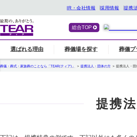
IR・会社情報
採用情報
提携
総合TOP
選ばれる理由
葬儀場を探す
葬儀プ
喪主・ご遺族の方
選ばれる理由
「ティアの会」のご案内
終活サービス
エリア別の葬儀場一
一覧へ
「ティアの
『トータ
葬儀・葬式・家族葬のことなら「TEAR(ティア)」
提携法人・団体の方
提携法人・団
関西
ティアの特長
一覧へ
ご参列の方
愛知県
中部
関東
事前相談・生前見積
エンバーミング
提携法
北海道
お葬式の喪主が初めての方はこちら
葬儀場名や