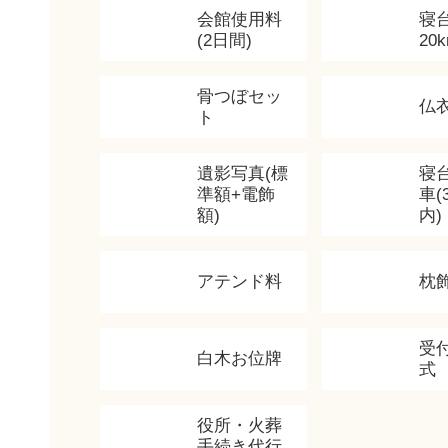
会館使用料
寝
(2日間)
20
骨つぼセッ
仏
ト
遺影写真(標
寝
準額+電飾
車(
額)
内)
アテンド料
枕
受
白木お位牌
式
役所・火葬
手続き代行