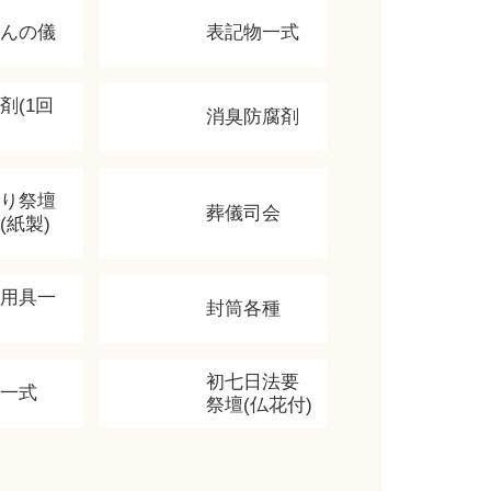
かんの儀
表記物一式
剤(1回
消臭防腐剤
飾り祭壇
葬儀司会
(紙製)
香用具一
封筒各種
初七日法要
類一式
祭壇(仏花付)