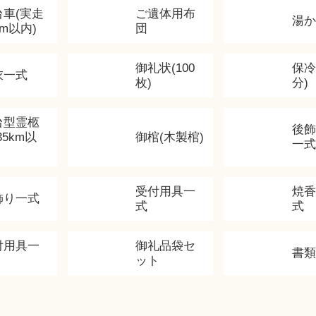
台車(実走
ご遺体用布
湯
km以内)
団
御礼状(100
保冷
衣一式
枚)
分)
台型霊柩
後
35km以
御棺(木製棺)
一式
受付用具一
焼
飾り一式
式
式
付用具一
御礼品袋セ
書
ット