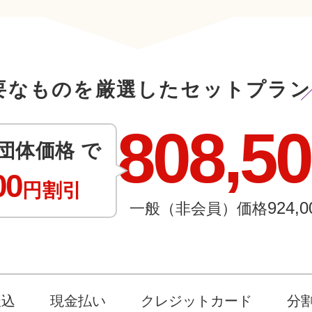
要なものを厳選したセットプラン
808,5
団体価格 で
00
円割引
924,0
一般（非会員）価格
振込
現金払い
クレジットカード
分