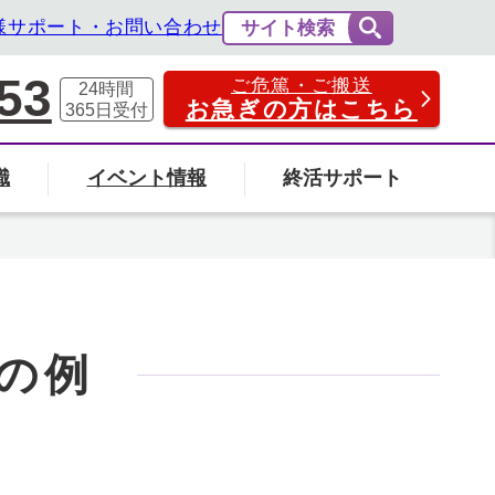
様サポート・お問い合わせ
サイト検索
53
ご危篤・ご搬送
24時間
お急ぎの方はこちら
365日
受付
識
イベント情報
終活サポート
費用の相場と内訳
法事・法要
社葬について
エンバーミングについて
富山県
の例
の葬儀場を探す
検索