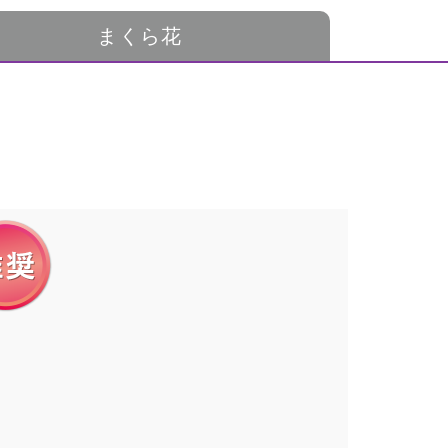
まくら花
。