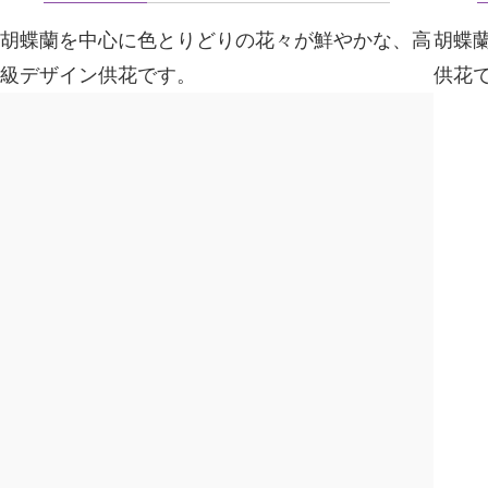
胡蝶蘭を中心に色とりどりの花々が鮮やかな、高
胡蝶
級デザイン供花です。
供花