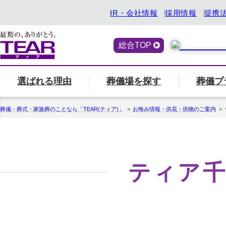
IR・会社情報
採用情報
提携
総合TOP
選ばれる理由
葬儀場を探す
葬儀プ
喪主・ご遺族の方
選ばれる理由
「ティアの会」のご案内
終活サービス
エリア別の葬儀場一
一覧へ
「ティアの
『トータ
葬儀・葬式・家族葬のことなら「TEAR(ティア)」
お悔み情報・供花・供物のご案内
関西
ティアの特長
一覧へ
ご参列の方
愛知県
中部
関東
事前相談・生前見積
ティア
エンバーミング
北海道
お葬式の喪主が初めての方はこちら
葬儀場名や