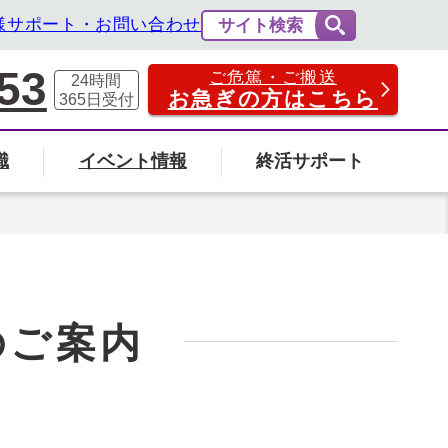
様サポート・お問い合わせ
サイト検索
53
ご危篤・ご搬送
24時間
お急ぎの方はこちら
365日
受付
識
イベント情報
終活サポート
費用の相場と内訳
法事・法要
社葬について
エンバーミングについて
富山県
のご案内
の葬儀場を探す
検索