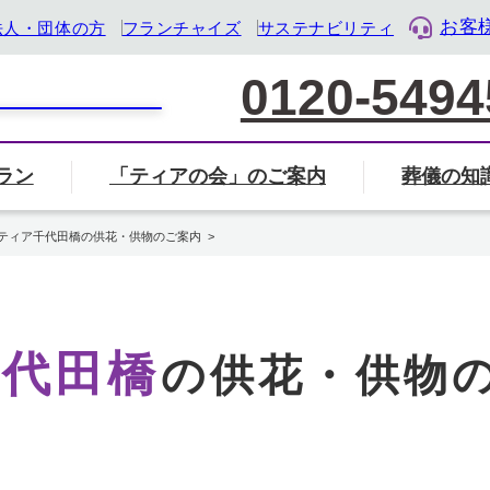
お客
法人・団体の方
フランチャイズ
サステナビリティ
0120-5494
ラン
「ティアの会」のご案内
葬儀の知
家族葬について
葬儀社の選び方
葬儀
覧から探す
会」のご案内ページへ
ル・ライフ・デザイン企業』として「終活」をサポート
ティア千代田橋の供花・供物のご案内
葬儀・葬式のマナー・基礎知識
岐阜県
三重県
静岡県
千代田橋
の供花・供物
地名から検索
住所から近く
検索