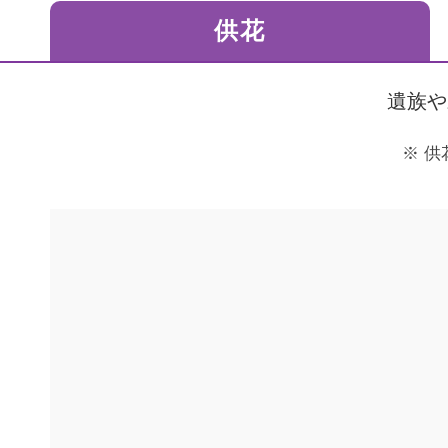
ご利用されたお客様の声
供花
お手紙
ご葬儀エピソード
お客さまからの
遺族や
供
推奨
推奨