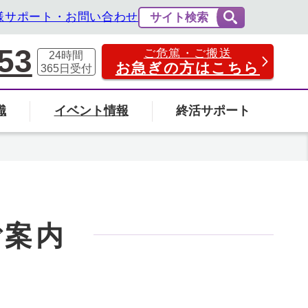
様サポート・お問い合わせ
サイト検索
53
ご危篤・ご搬送
24時間
お急ぎの方はこちら
365日
受付
識
イベント情報
終活サポート
費用の相場と内訳
法事・法要
社葬について
エンバーミングについて
富山県
ご案内
の葬儀場を探す
検索