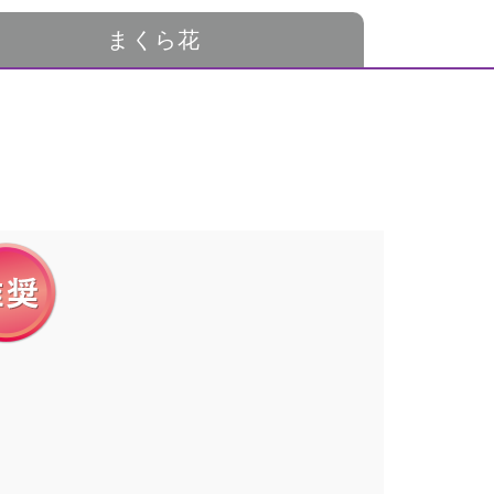
まくら花
。