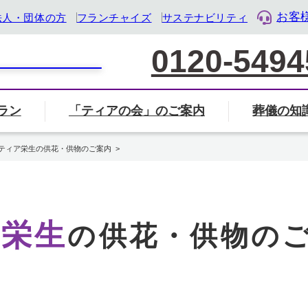
お客
法人・団体の方
フランチャイズ
サステナビリティ
0120-5494
ラン
「ティアの会」のご案内
葬儀の知
家族葬について
葬儀社の選び方
葬儀
覧から探す
会」のご案内ページへ
ル・ライフ・デザイン企業』として「終活」をサポート
ティア栄生の供花・供物のご案内
葬儀・葬式のマナー・基礎知識
岐阜県
三重県
静岡県
ア栄生
の供花・供物の
地名から検索
住所から近く
検索