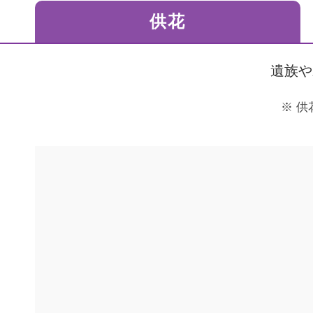
ご利用されたお客様の声
供花
お手紙
ご葬儀エピソード
お客さまからの
遺族や
供
推奨
推奨