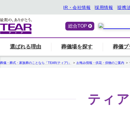
IR・会社情報
採用情報
提携
総合TOP
選ばれる理由
葬儀場を探す
葬儀プ
喪主・ご遺族の方
選ばれる理由
「ティアの会」のご案内
終活サービス
エリア別の葬儀場一
一覧へ
「ティアの
『トータ
葬儀・葬式・家族葬のことなら「TEAR(ティア)」
お悔み情報・供花・供物のご案内
関西
ティアの特長
一覧へ
ご参列の方
愛知県
中部
関東
事前相談・生前見積
エンバーミング
ティ
北海道
お葬式の喪主が初めての方はこちら
葬儀場名や