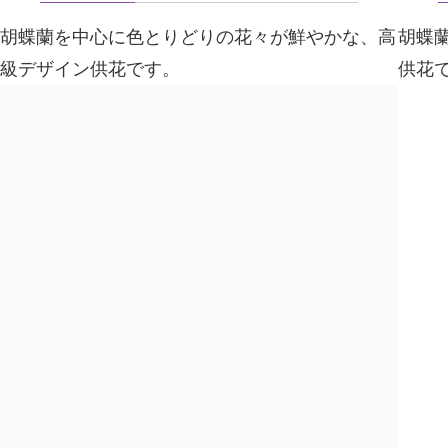
胡蝶蘭を中心に色とりどりの花々が鮮やかな、高
胡蝶
級デザイン供花です。
供花