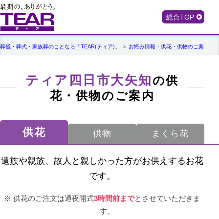
総合TOP
葬儀・葬式・家族葬のことなら「TEAR(ティア)」
お悔み情報・供花・供物のご案内
ティア四日市大矢知
の供
花・供物のご案内
供花
供物
まくら花
遺族や親族、故人と親しかった方がお供えするお花
です。
供花のご注文は通夜開式
3時間前まで
とさせていただきま
す。