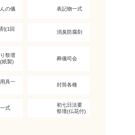
かんの儀
表記物一式
剤(1回
消臭防腐剤
飾り祭壇
葬儀司会
(紙製)
香用具一
封筒各種
初七日法要
類一式
祭壇(仏花付)