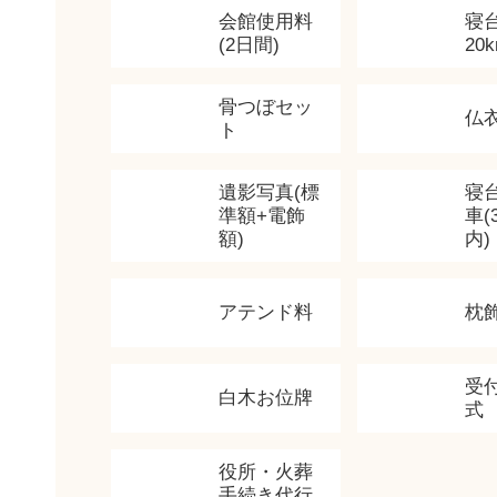
会館使用料
寝
(2日間)
20
骨つぼセッ
仏
ト
遺影写真(標
寝
準額+電飾
車(
額)
内)
アテンド料
枕
受
白木お位牌
式
役所・火葬
手続き代行