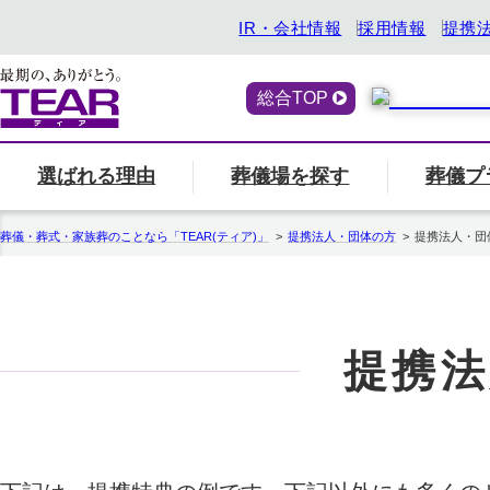
IR・会社情報
採用情報
提携
総合TOP
選ばれる理由
葬儀場を探す
葬儀プ
喪主・ご遺族の方
選ばれる理由
「ティアの会」のご案内
終活サービス
エリア別の葬儀場一
一覧へ
「ティアの
『トータ
葬儀・葬式・家族葬のことなら「TEAR(ティア)」
提携法人・団体の方
提携法人・団
関西
ティアの特長
一覧へ
ご参列の方
愛知県
中部
関東
事前相談・生前見積
エンバーミング
提携法
北海道
お葬式の喪主が初めての方はこちら
葬儀場名や