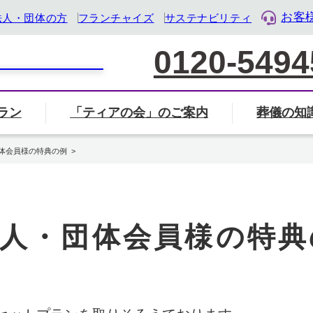
お客
法人・団体の方
フランチャイズ
サステナビリティ
0120-5494
ラン
「ティアの会」のご案内
葬儀の知
家族葬について
葬儀社の選び方
葬儀
覧から探す
会」のご案内ページへ
ル・ライフ・デザイン企業』として「終活」をサポート
体会員様の特典の例
葬儀・葬式のマナー・基礎知識
岐阜県
三重県
静岡県
人・団体会員様の特典
地名から検索
住所から近く
検索