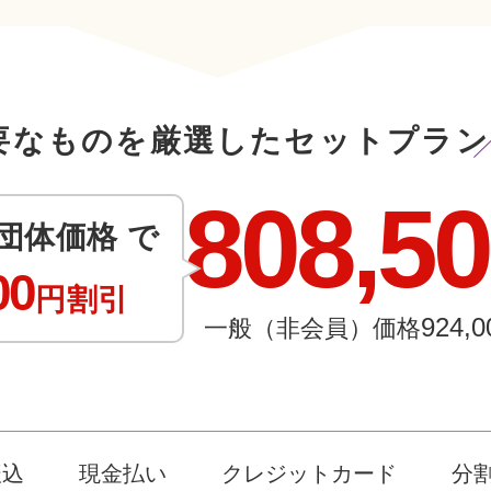
要なものを厳選したセットプラン
808,5
団体価格 で
00
円割引
924,0
一般（非会員）価格
振込
現金払い
クレジットカード
分