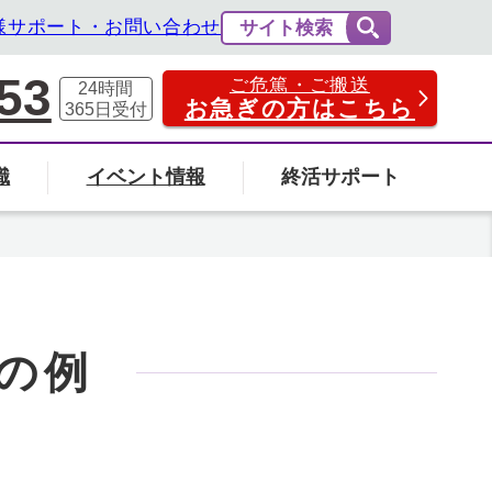
様サポート・お問い合わせ
サイト検索
53
ご危篤・ご搬送
24時間
お急ぎの方はこちら
365日
受付
識
イベント情報
終活サポート
費用の相場と内訳
法事・法要
社葬について
エンバーミングについて
富山県
の例
の葬儀場を探す
検索