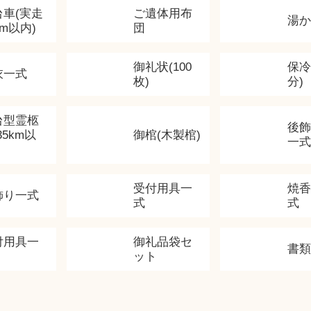
台車(実走
ご遺体用布
湯
km以内)
団
御礼状(100
保冷
衣一式
枚)
分)
台型霊柩
後
35km以
御棺(木製棺)
一式
受付用具一
焼
飾り一式
式
式
付用具一
御礼品袋セ
書
ット