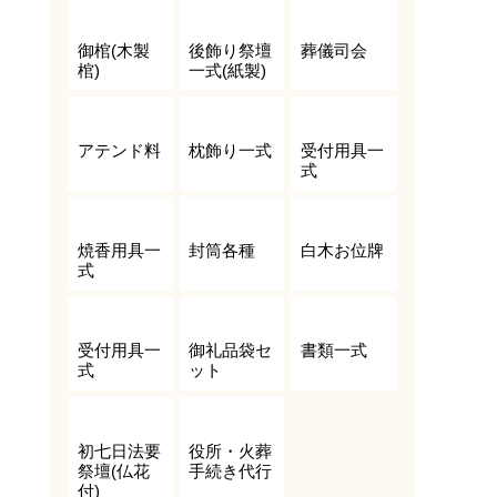
御棺(木製
後飾り祭壇
葬儀司会
棺)
一式(紙製)
アテンド料
枕飾り一式
受付用具一
式
焼香用具一
封筒各種
白木お位牌
式
受付用具一
御礼品袋セ
書類一式
式
ット
初七日法要
役所・火葬
祭壇(仏花
手続き代行
付)