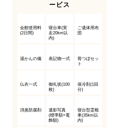
ービス
会館使用料
寝台車(実
ご遺体用布
(2日間)
走20km以
団
内)
湯かんの儀
表記物一式
骨つぼセッ
ト
仏衣一式
御礼状(100
保冷剤(1回
枚)
分)
消臭防腐剤
遺影写真
寝台型霊柩
(標準額+電
車(35km以
飾額)
内)