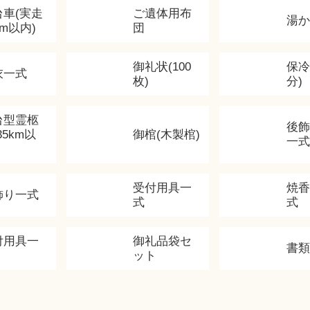
台車(実走
ご遺体用布
湯
km以内)
団
御礼状(100
保冷
衣一式
枚)
分)
台型霊柩
後
35km以
御棺(木製棺)
一式
受付用具一
焼
飾り一式
式
式
付用具一
御礼品袋セ
書
ット