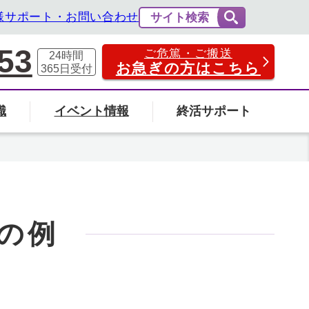
様サポート・お問い合わせ
サイト検索
53
ご危篤・ご搬送
24時間
お急ぎの方はこちら
365日
受付
識
イベント情報
終活サポート
費用の相場と内訳
法事・法要
社葬について
エンバーミングについて
富山県
の例
の葬儀場を探す
検索