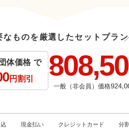
要なものを厳選したセットプラン
808,5
団体価格 で
00
円割引
924,0
一般（非会員）価格
振込
現金払い
クレジットカード
分