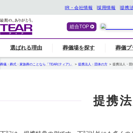
IR・会社情報
採用情報
提携
総合TOP
選ばれる理由
葬儀場を探す
葬儀プ
喪主・ご遺族の方
選ばれる理由
「ティアの会」のご案内
終活サービス
エリア別の葬儀場一
一覧へ
「ティアの
『トータ
葬儀・葬式・家族葬のことなら「TEAR(ティア)」
提携法人・団体の方
提携法人・団
関西
ティアの特長
一覧へ
ご参列の方
愛知県
中部
関東
事前相談・生前見積
エンバーミング
提携法
北海道
お葬式の喪主が初めての方はこちら
葬儀場名や