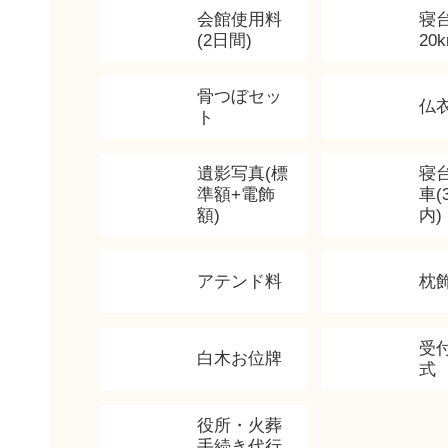
会館使用料
寝
(2日間)
20
骨つぼセッ
仏
ト
遺影写真(標
寝
準額+電飾
車(
額)
内)
アテンド料
枕
受
白木お位牌
式
役所・火葬
手続き代行