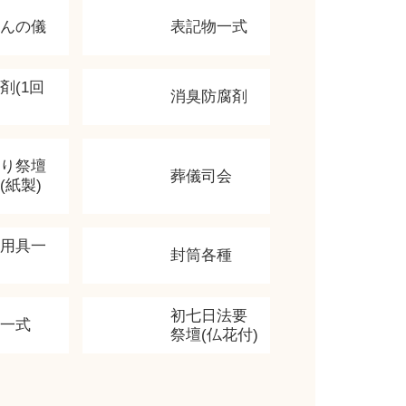
かんの儀
表記物一式
剤(1回
消臭防腐剤
飾り祭壇
葬儀司会
(紙製)
香用具一
封筒各種
初七日法要
類一式
祭壇(仏花付)