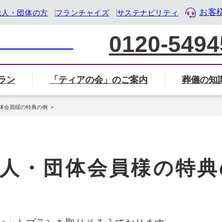
お客
法人・団体の方
フランチャイズ
サステナビリティ
0120-5494
ラン
「ティアの会」のご案内
葬儀の知
家族葬について
葬儀社の選び方
葬儀
覧から探す
会」のご案内ページへ
ル・ライフ・デザイン企業』として「終活」をサポート
体会員様の特典の例
葬儀・葬式のマナー・基礎知識
岐阜県
三重県
静岡県
人・団体会員様の特典
地名から検索
住所から近く
検索