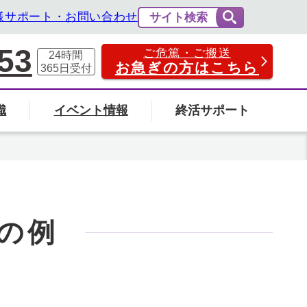
様サポート・お問い合わせ
サイト検索
53
ご危篤・ご搬送
24時間
お急ぎの方はこちら
365日
受付
識
イベント情報
終活サポート
費用の相場と内訳
法事・法要
社葬について
エンバーミングについて
富山県
の例
の葬儀場を探す
検索