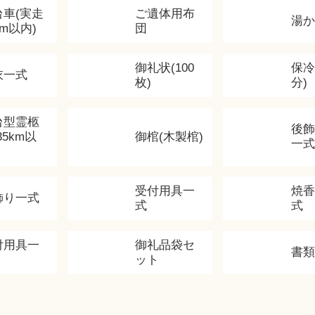
台車(実走
ご遺体用布
湯
km以内)
団
御礼状(100
保冷
衣一式
枚)
分)
台型霊柩
後
35km以
御棺(木製棺)
一式
受付用具一
焼
飾り一式
式
式
付用具一
御礼品袋セ
書
ット