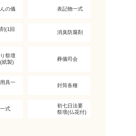
かんの儀
表記物一式
剤(1回
消臭防腐剤
飾り祭壇
葬儀司会
(紙製)
香用具一
封筒各種
初七日法要
類一式
祭壇(仏花付)