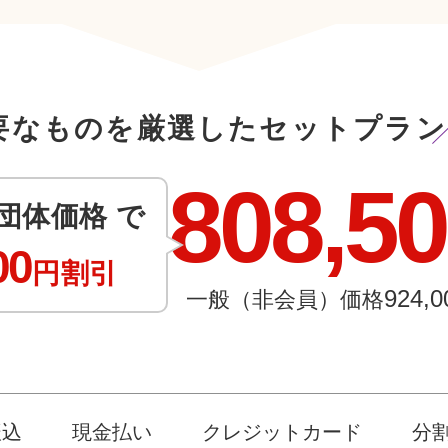
要なものを厳選したセットプラン
808,5
団体価格 で
00
円割引
924,0
一般（非会員）価格
振込
現金払い
クレジットカード
分