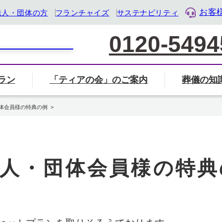
お客
法人・団体の方
フランチャイズ
サステナビリティ
0120-5494
ラン
「ティアの会」のご案内
葬儀の知
家族葬について
葬儀社の選び方
葬儀
覧から探す
会」のご案内ページへ
ル・ライフ・デザイン企業』として「終活」をサポート
体会員様の特典の例
葬儀・葬式のマナー・基礎知識
岐阜県
三重県
静岡県
人・団体会員様の特典
地名から検索
住所から近く
検索