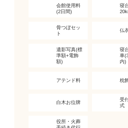
会館使用料
寝
(2日間)
20
骨つぼセッ
仏
ト
遺影写真(標
寝
準額+電飾
車(
額)
内)
アテンド料
枕
受
白木お位牌
式
役所・火葬
手続き代行