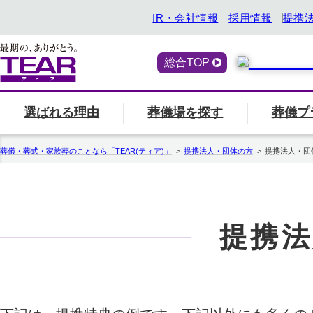
IR・会社情報
採用情報
提携
総合TOP
選ばれる理由
葬儀場を探す
葬儀プ
喪主・ご遺族の方
選ばれる理由
「ティアの会」のご案内
終活サービス
エリア別の葬儀場一
一覧へ
「ティアの
『トータ
葬儀・葬式・家族葬のことなら「TEAR(ティア)」
提携法人・団体の方
提携法人・団
関西
ティアの特長
一覧へ
ご参列の方
愛知県
中部
関東
事前相談・生前見積
エンバーミング
提携法
北海道
お葬式の喪主が初めての方はこちら
葬儀場名や