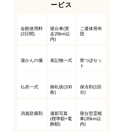
ービス
会館使用料
寝台車(実
ご遺体用布
(2日間)
走20km以
団
内)
湯かんの儀
表記物一式
骨つぼセッ
ト
仏衣一式
御礼状(100
保冷剤(1回
枚)
分)
消臭防腐剤
遺影写真
寝台型霊柩
(標準額+電
車(35km以
飾額)
内)