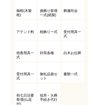
御棺(木製
後飾り祭壇
葬儀司会
棺)
一式(紙製)
アテンド料
枕飾り一式
受付用具一
式
焼香用具一
封筒各種
白木お位牌
式
受付用具一
御礼品袋セ
書類一式
式
ット
初七日法要
役所・火葬
祭壇(仏花
手続き代行
付)