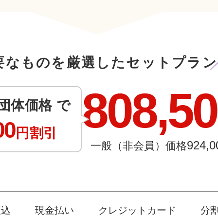
要なものを厳選したセットプラン
808,5
団体価格 で
00
円割引
924,0
一般（非会員）価格
振込
現金払い
クレジットカード
分