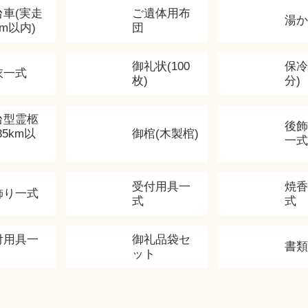
台車(実走
ご遺体用布
湯
km以内)
団
御礼状(100
保冷
衣一式
枚)
分)
台型霊柩
後
35km以
御棺(木製棺)
一式
受付用具一
焼
飾り一式
式
式
付用具一
御礼品袋セ
書
ット