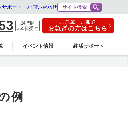
様サポート・お問い合わせ
サイト検索
53
ご危篤・ご搬送
24時間
お急ぎの方はこちら
365日
受付
識
イベント情報
終活サポート
費用の相場と内訳
法事・法要
社葬について
エンバーミングについて
富山県
の例
の葬儀場を探す
検索