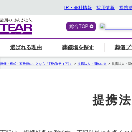
IR・会社情報
採用情報
提携
総合TOP
選ばれる理由
葬儀場を探す
葬儀プ
喪主・ご遺族の方
選ばれる理由
「ティアの会」のご案内
終活サービス
エリア別の葬儀場一
一覧へ
「ティアの
『トータ
葬儀・葬式・家族葬のことなら「TEAR(ティア)」
提携法人・団体の方
提携法人・団
関西
ティアの特長
一覧へ
ご参列の方
愛知県
中部
関東
事前相談・生前見積
エンバーミング
提携法
北海道
お葬式の喪主が初めての方はこちら
葬儀場名や