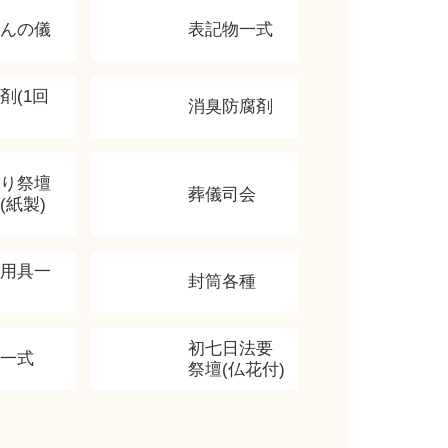
かんの儀
表記物一式
剤(1回
消臭防腐剤
飾り祭壇
葬儀司会
(紙製)
香用具一
封筒各種
初七日法要
類一式
祭壇(仏花付)