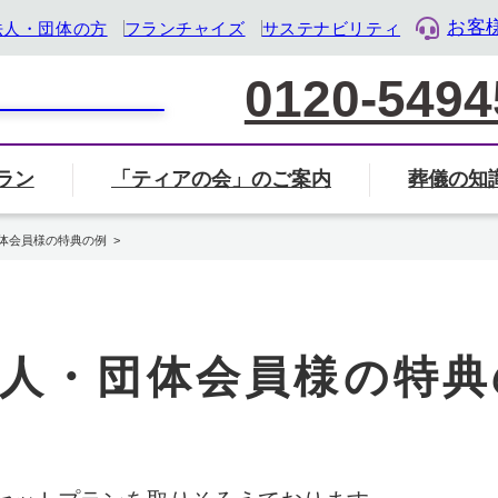
お客
法人・団体の方
フランチャイズ
サステナビリティ
0120-5494
ラン
「ティアの会」のご案内
葬儀の知
家族葬について
葬儀社の選び方
葬儀
覧から探す
会」のご案内ページへ
ル・ライフ・デザイン企業』として「終活」をサポート
体会員様の特典の例
葬儀・葬式のマナー・基礎知識
岐阜県
三重県
静岡県
人・団体会員様の特典
地名から検索
住所から近く
検索