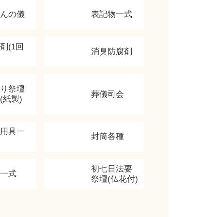
かんの儀
表記物一式
剤(1回
消臭防腐剤
飾り祭壇
葬儀司会
(紙製)
香用具一
封筒各種
初七日法要
類一式
祭壇(仏花付)