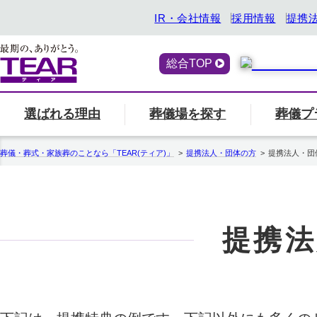
IR・会社情報
採用情報
提携
総合TOP
選ばれる理由
葬儀場を探す
葬儀プ
喪主・ご遺族の方
選ばれる理由
「ティアの会」のご案内
終活サービス
エリア別の葬儀場一
一覧へ
「ティアの
『トータ
葬儀・葬式・家族葬のことなら「TEAR(ティア)」
提携法人・団体の方
提携法人・団
関西
ティアの特長
一覧へ
ご参列の方
愛知県
中部
関東
事前相談・生前見積
エンバーミング
提携法
北海道
お葬式の喪主が初めての方はこちら
葬儀場名や