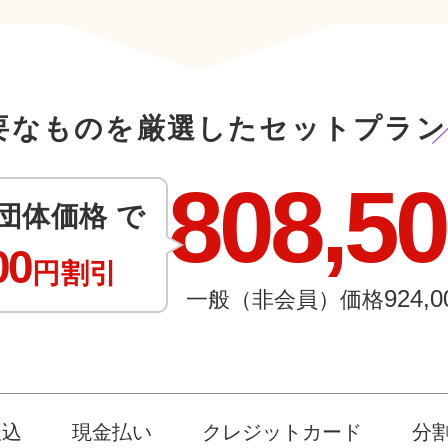
要なものを厳選したセットプラン
808,5
団体価格 で
00
円割引
924,0
一般（非会員）価格
振込
現金払い
クレジットカード
分