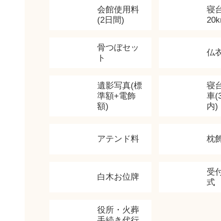
会館使用料
寝
(2日間)
20
骨つぼセッ
仏
ト
遺影写真(標
寝
準額+電飾
車(
額)
内)
アテンド料
枕
受
白木お位牌
式
役所・火葬
手続き代行