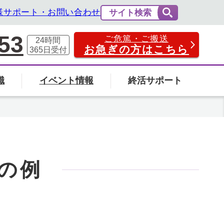
様サポート・お問い合わせ
サイト検索
53
ご危篤・ご搬送
24時間
お急ぎの方はこちら
365日
受付
識
イベント情報
終活サポート
費用の相場と内訳
法事・法要
社葬について
エンバーミングについて
富山県
の例
の葬儀場を探す
検索