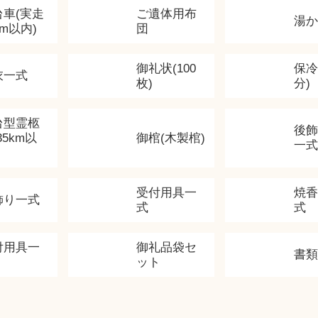
台車(実走
ご遺体用布
湯
km以内)
団
御礼状(100
保冷
衣一式
枚)
分)
台型霊柩
後
35km以
御棺(木製棺)
一式
受付用具一
焼
飾り一式
式
式
付用具一
御礼品袋セ
書
ット