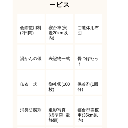
ービス
会館使用料
寝台車(実
ご遺体用布
(2日間)
走20km以
団
内)
湯かんの儀
表記物一式
骨つぼセッ
ト
仏衣一式
御礼状(100
保冷剤(1回
枚)
分)
消臭防腐剤
遺影写真
寝台型霊柩
(標準額+電
車(35km以
飾額)
内)