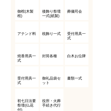
御棺(木製
後飾り祭壇
葬儀司会
棺)
一式(紙製)
アテンド料
枕飾り一式
受付用具一
式
焼香用具一
封筒各種
白木お位牌
式
受付用具一
御礼品袋セ
書類一式
式
ット
初七日法要
役所・火葬
祭壇(仏花
手続き代行
付)