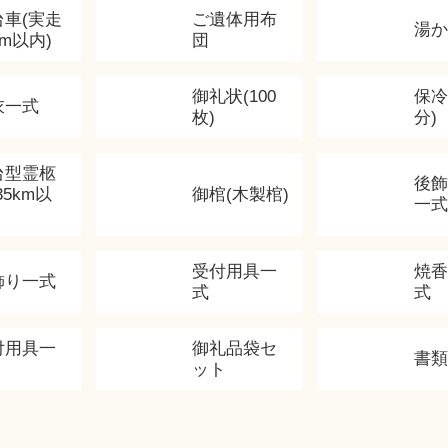
台車(実走
ご遺体用布
湯
km以内)
団
御礼状(100
保冷
衣一式
枚)
分)
台型霊柩
後
35km以
御棺(木製棺)
一式
受付用具一
焼
飾り一式
式
式
付用具一
御礼品袋セ
書
ット