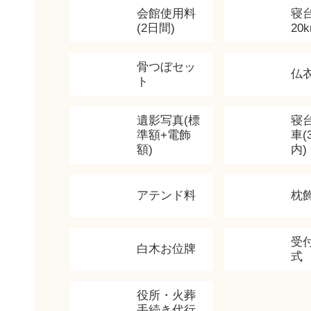
会館使用料
寝
(2日間)
20
骨つぼセッ
仏
ト
遺影写真(標
寝
準額+電飾
車(
額)
内)
アテンド料
枕
受
白木お位牌
式
役所・火葬
手続き代行