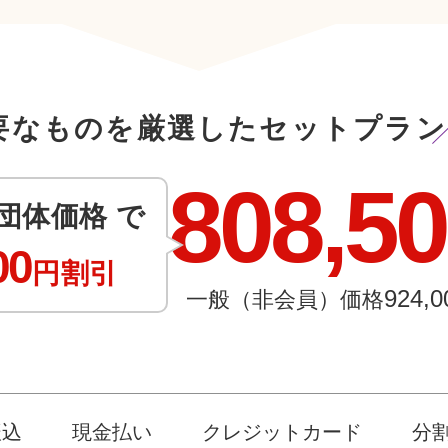
要なものを厳選したセットプラン
808,5
団体価格 で
00
円割引
924,0
一般（非会員）価格
振込
現金払い
クレジットカード
分