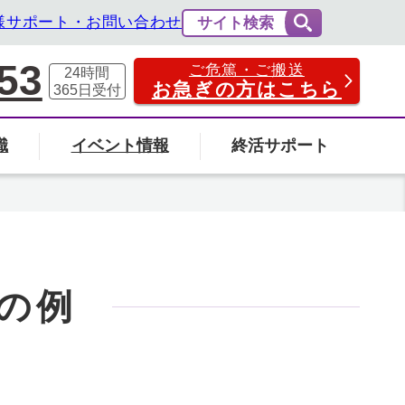
様サポート・お問い合わせ
サイト検索
53
ご危篤・ご搬送
24時間
お急ぎの方はこちら
365日
受付
識
イベント情報
終活サポート
費用の相場と内訳
法事・法要
社葬について
エンバーミングについて
富山県
の例
の葬儀場を探す
検索