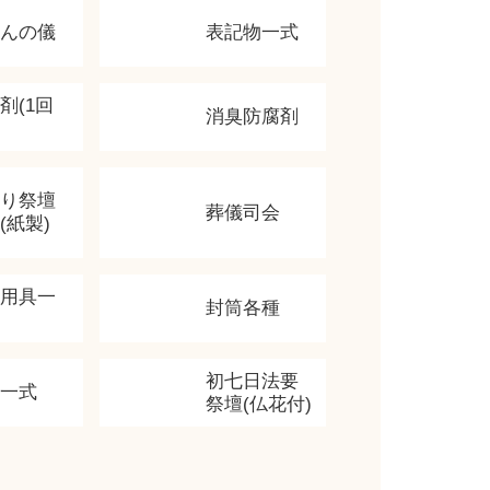
かんの儀
表記物一式
剤(1回
消臭防腐剤
飾り祭壇
葬儀司会
(紙製)
香用具一
封筒各種
初七日法要
類一式
祭壇(仏花付)