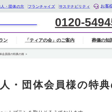
お客
法人・団体の方
フランチャイズ
サステナビリティ
0120-5494
ラン
「ティアの会」のご案内
葬儀の知
家族葬について
葬儀社の選び方
葬儀
覧から探す
会」のご案内ページへ
ル・ライフ・デザイン企業』として「終活」をサポート
体会員様の特典の例
葬儀・葬式のマナー・基礎知識
岐阜県
三重県
静岡県
人・団体会員様の特典
地名から検索
住所から近く
検索