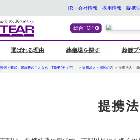
IR・会社情報
採用情報
提携
総合TOP
選ばれる理由
葬儀場を探す
葬儀プ
喪主・ご遺族の方
選ばれる理由
「ティアの会」のご案内
終活サービス
エリア別の葬儀場一
一覧へ
「ティアの
『トータ
葬儀・葬式・家族葬のことなら「TEAR(ティア)」
提携法人・団体の方
提携法人・団
関西
ティアの特長
一覧へ
ご参列の方
愛知県
中部
関東
事前相談・生前見積
エンバーミング
提携法
北海道
お葬式の喪主が初めての方はこちら
葬儀場名や