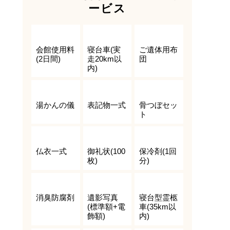
ービス
会館使用料
寝台車(実
ご遺体用布
(2日間)
走20km以
団
内)
湯かんの儀
表記物一式
骨つぼセッ
ト
仏衣一式
御礼状(100
保冷剤(1回
枚)
分)
消臭防腐剤
遺影写真
寝台型霊柩
(標準額+電
車(35km以
飾額)
内)