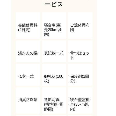
ービス
会館使用料
寝台車(実
ご遺体用布
(2日間)
走20km以
団
内)
湯かんの儀
表記物一式
骨つぼセッ
ト
仏衣一式
御礼状(100
保冷剤(1回
枚)
分)
消臭防腐剤
遺影写真
寝台型霊柩
(標準額+電
車(35km以
飾額)
内)