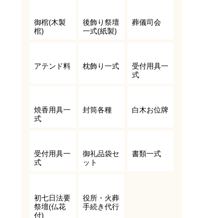
御棺(木製
後飾り祭壇
葬儀司会
棺)
一式(紙製)
アテンド料
枕飾り一式
受付用具一
式
焼香用具一
封筒各種
白木お位牌
式
受付用具一
御礼品袋セ
書類一式
式
ット
初七日法要
役所・火葬
祭壇(仏花
手続き代行
付)