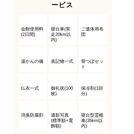
ービス
会館使用料
寝台車(実
ご遺体用布
(2日間)
走20km以
団
内)
湯かんの儀
表記物一式
骨つぼセッ
ト
仏衣一式
御礼状(100
保冷剤(1回
枚)
分)
消臭防腐剤
遺影写真
寝台型霊柩
(標準額+電
車(35km以
飾額)
内)