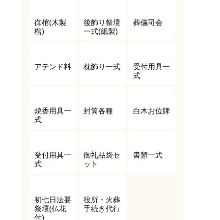
御棺(木製
後飾り祭壇
葬儀司会
棺)
一式(紙製)
アテンド料
枕飾り一式
受付用具一
式
焼香用具一
封筒各種
白木お位牌
式
受付用具一
御礼品袋セ
書類一式
式
ット
初七日法要
役所・火葬
祭壇(仏花
手続き代行
付)