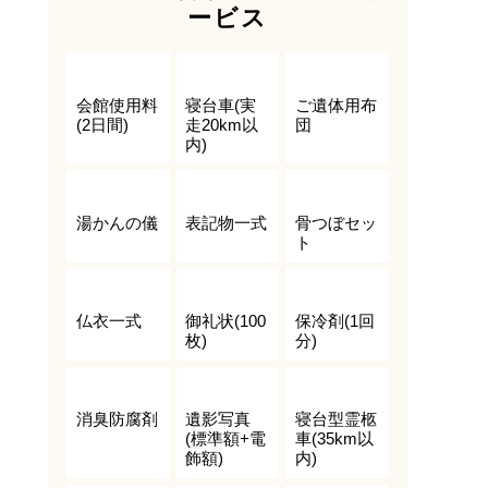
ービス
会館使用料
寝台車(実
ご遺体用布
(2日間)
走20km以
団
内)
湯かんの儀
表記物一式
骨つぼセッ
ト
仏衣一式
御礼状(100
保冷剤(1回
枚)
分)
消臭防腐剤
遺影写真
寝台型霊柩
(標準額+電
車(35km以
飾額)
内)