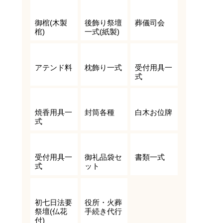
御棺(木製
後飾り祭壇
葬儀司会
棺)
一式(紙製)
アテンド料
枕飾り一式
受付用具一
式
焼香用具一
封筒各種
白木お位牌
式
受付用具一
御礼品袋セ
書類一式
式
ット
初七日法要
役所・火葬
祭壇(仏花
手続き代行
付)