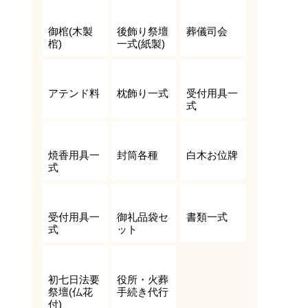
御棺(木製
後飾り祭壇
葬儀司会
棺)
一式(紙製)
アテンド料
枕飾り一式
受付用具一
式
焼香用具一
封筒各種
白木お位牌
式
受付用具一
御礼品袋セ
書類一式
式
ット
初七日法要
役所・火葬
祭壇(仏花
手続き代行
付)