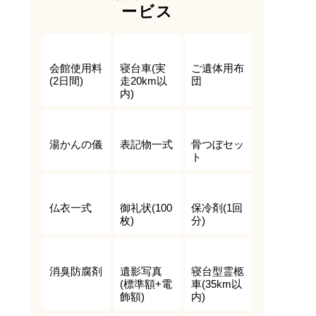
ービス
会館使用料
寝台車(実
ご遺体用布
(2日間)
走20km以
団
内)
湯かんの儀
表記物一式
骨つぼセッ
ト
仏衣一式
御礼状(100
保冷剤(1回
枚)
分)
消臭防腐剤
遺影写真
寝台型霊柩
(標準額+電
車(35km以
飾額)
内)