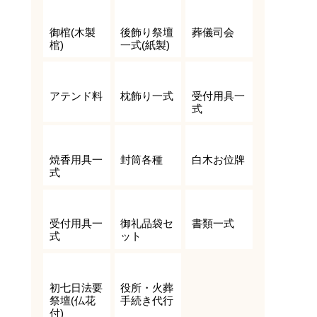
御棺(木製
後飾り祭壇
葬儀司会
棺)
一式(紙製)
アテンド料
枕飾り一式
受付用具一
式
焼香用具一
封筒各種
白木お位牌
式
受付用具一
御礼品袋セ
書類一式
式
ット
初七日法要
役所・火葬
祭壇(仏花
手続き代行
付)