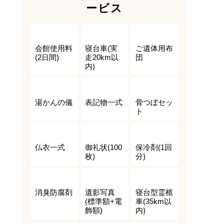
ービス
会館使用料
寝台車(実
ご遺体用布
(2日間)
走20km以
団
内)
湯かんの儀
表記物一式
骨つぼセッ
ト
仏衣一式
御礼状(100
保冷剤(1回
枚)
分)
消臭防腐剤
遺影写真
寝台型霊柩
(標準額+電
車(35km以
飾額)
内)