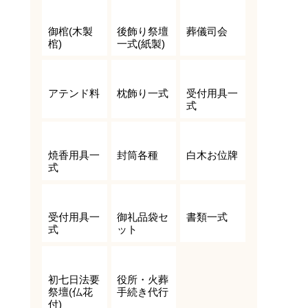
御棺(木製
後飾り祭壇
葬儀司会
棺)
一式(紙製)
アテンド料
枕飾り一式
受付用具一
式
焼香用具一
封筒各種
白木お位牌
式
受付用具一
御礼品袋セ
書類一式
式
ット
初七日法要
役所・火葬
祭壇(仏花
手続き代行
付)