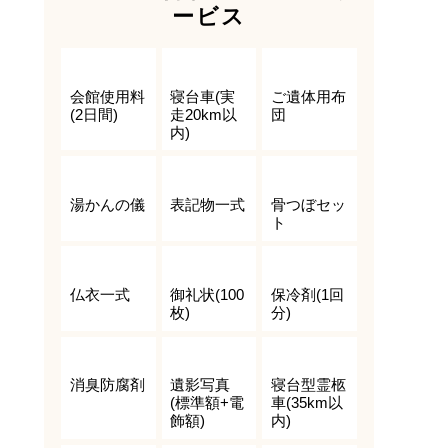
ービス
会館使用料
寝台車(実
ご遺体用布
(2日間)
走20km以
団
内)
湯かんの儀
表記物一式
骨つぼセッ
ト
仏衣一式
御礼状(100
保冷剤(1回
枚)
分)
消臭防腐剤
遺影写真
寝台型霊柩
(標準額+電
車(35km以
飾額)
内)