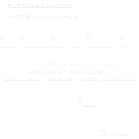
ティアの高齢者等終身サポート
ティアの老人ホーム紹介サービス
ティアの社葬
感謝想（ティアの生前葬）
店舗出店用地募集
FCビジネスご案内
提携法人・団体の方
IR・会社情報
採用情報
サステナビリティ
［証券コード：2485］