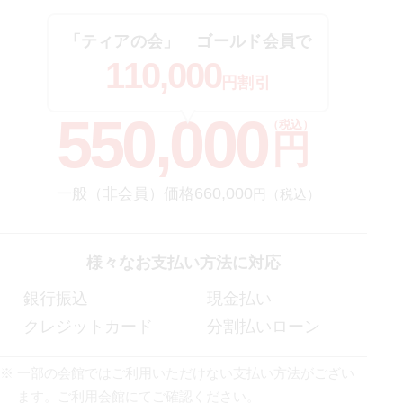
「ティアの会」
ゴールド会員
で
110,000
円割引
550,000
（税込）
円
660,000
一般（非会員）価格
円（税込）
様々なお支払い方法に対応
銀行振込
現金払い
クレジットカード
分割払いローン
⼀部の会館ではご利⽤いただけない⽀払い⽅法がござい
ます。ご利⽤会館にてご確認ください。