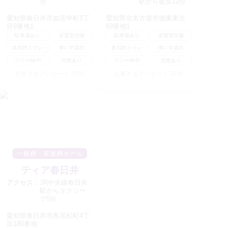
分
駅から徒歩12分
愛知県春日井市如意申町1丁
愛知県北名古屋市徳重東出
目9番地1
69番地1
駐車場あり
安置室完備
駐車場あり
安置室完備
多目的トイレ
車いす貸出
多目的トイレ
車いす貸出
フリーWi-Fi
控室あり
フリーWi-Fi
控室あり
お客さまアンケート
70
件
お客さまアンケート
51
件
一般葬・家族葬ホール
ティア春日井
アクセス：
JR中央線春日井
駅からタクシー
で5分
愛知県春日井市鳥居松町4丁
目180番地