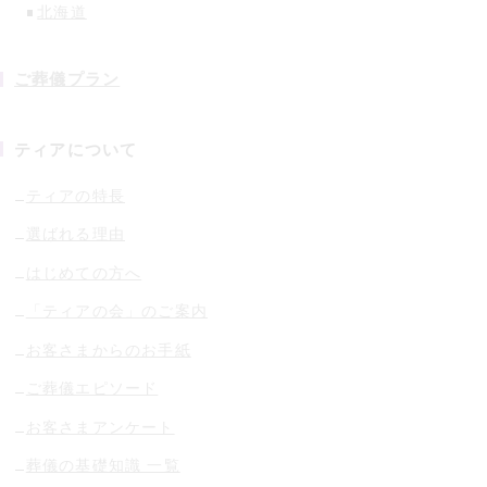
北海道
ご葬儀プラン
ティアについて
ティアの特長
選ばれる理由
はじめての方へ
「ティアの会」のご案内
お客さまからのお手紙
ご葬儀エピソード
お客さまアンケート
葬儀の基礎知識 一覧