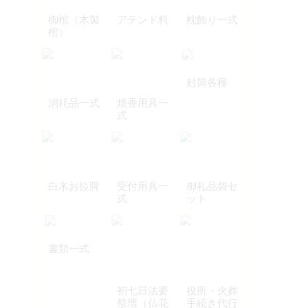
御棺（木製
アテンド料
枕飾り一式
棺）
封筒各種
消耗品一式
焼香用具一
式
白木お位牌
受付用具一
御礼品袋セ
式
ット
書類一式
初七日法要
役所・火葬
祭壇（仏花
手続き代行