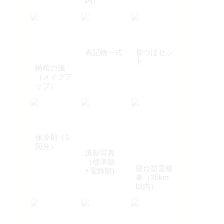
内）
表記物一式
骨つぼセッ
ト
納棺の儀
（メイクア
ップ）
保冷剤（1
回分）
遺影写真
（標準額
寝台型霊柩
+電飾額)
車（35km
以内）