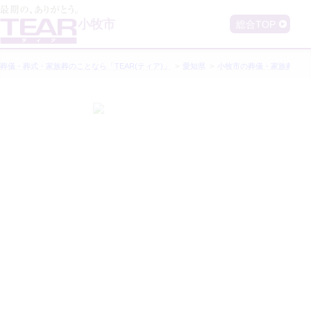
小牧市
総合TOP
葬儀・葬式・家族葬のことなら「TEAR(ティア)」
愛知県
小牧市
の葬儀・家族葬