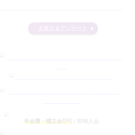
お客さまアンケート
0
年会費・積立金
円
！即時入会