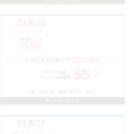
詳しくはこちら
白木55
セットプラン
葬儀セット
21
品目
11
お得な会員登録で約
万円
割引
55
（税込）
「ティアの会」
万円
ゴールド会員価格
66
一般（非会員）価格
万円（税込）
詳しくはこちら
白木77
セットプラン