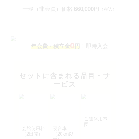
660,000
一般（非会員）価格
円
（税込）
0
年会費・積立金
円
！即時入会
セットに含まれる品目・サ
ービス
ご遺体用布
団
会館使用料
寝台車
（2日間）
（20km以