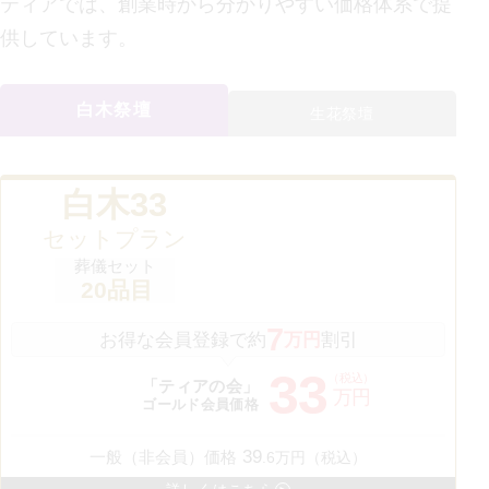
ティアでは、創業時から分かりやすい価格体系で提
供しています。
白木祭壇
生花祭壇
白木33
セットプラン
葬儀セット
20
品目
7
お得な会員登録で約
万円
割引
33
（税込）
「ティアの会」
万円
ゴールド会員価格
39
一般（非会員）価格
.
6
万円（税込）