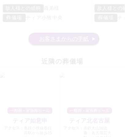
故人様との続柄
義弟様
故人様との続柄
葬儀場
ティア小牧中央
葬儀場
ティア
お客さまからの手紙
近隣の葬儀場
一般葬・家族葬ホール
一般葬・家族葬ホール
ティア如意申
ティア北名古屋
アクセス：
名鉄小牧線春日
アクセス：
名鉄犬山線徳
井駅から徒歩15
重・名古屋芸大