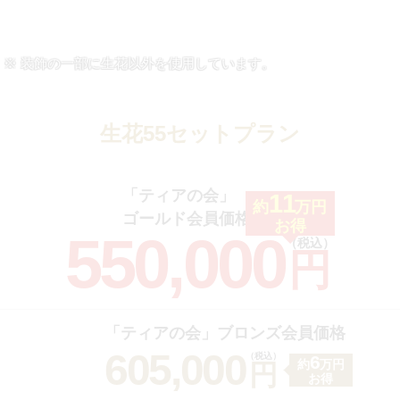
装飾の一部に生花以外を使用しています。
生花55セットプラン
「ティアの会」
11
約
万円
ゴールド会員価格
お得
550,000
（税込）
円
「ティアの会」ブロンズ会員価格
605,000
（税込）
6
約
万円
円
お得