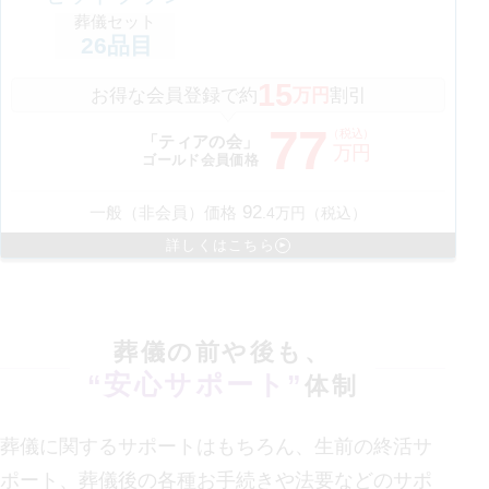
葬儀セット
26
品目
15
お得な会員登録で約
万円
割引
77
（税込）
「ティアの会」
万円
ゴールド会員価格
92
一般（非会員）価格
.
4
万円（税込）
詳しくはこちら
葬儀の前や後も、
“安心サポート”
体制
葬儀に関するサポートはもちろん、生前の終活サ
ポート、葬儀後の各種お手続きや法要などの
サポ