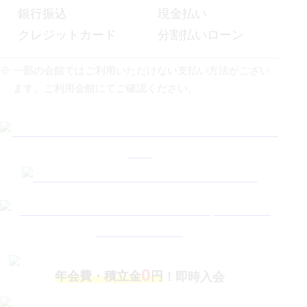
銀行振込
現金払い
クレジットカード
分割払いローン
⼀部の会館ではご利⽤いただけない⽀払い⽅法がござい
ます。ご利⽤会館にてご確認ください。
0
年会費・積立金
円
！即時入会