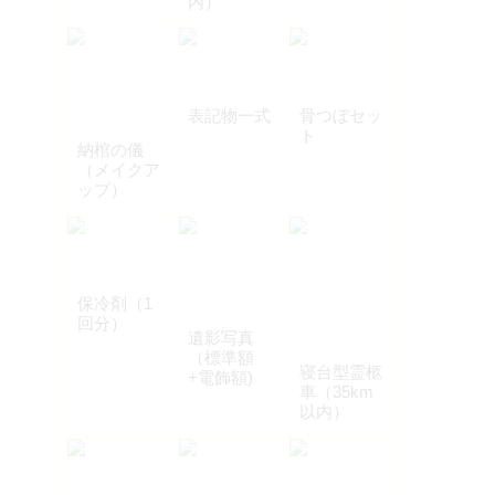
内）
表記物一式
骨つぼセッ
ト
納棺の儀
（メイクア
ップ）
保冷剤（1
回分）
遺影写真
（標準額
寝台型霊柩
+電飾額)
車（35km
以内）