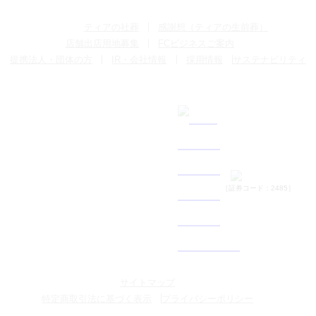
ティアの社葬
感謝想（ティアの生前葬）
店舗出店用地募集
FCビジネスご案内
提携法人・団体の方
IR・会社情報
採用情報
サステナビリティ
［証券コード：2485］
サイトマップ
特定商取引法に基づく表示
プライバシーポリシー