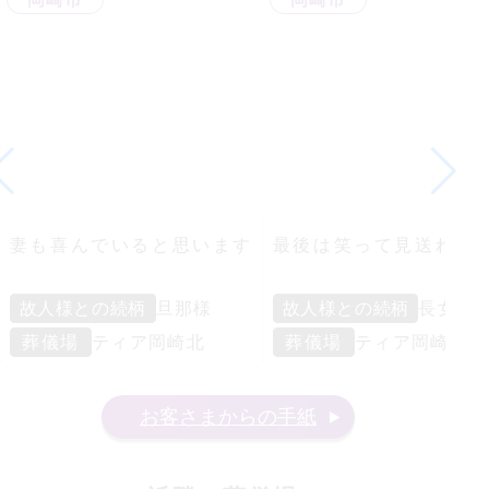
妻も喜んでいると思います
最後は笑って見送れま
故人様との続柄
旦那様
故人様との続柄
長女様
葬儀場
ティア岡崎北
葬儀場
ティア岡崎北
お客さまからの手紙