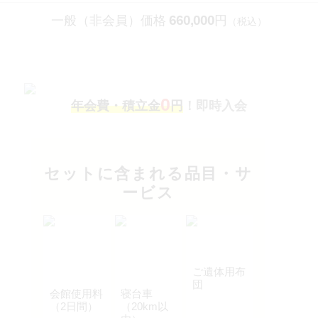
660,000
一般（非会員）価格
円
（税込）
0
年会費・積立金
円
！即時入会
セットに含まれる品目・サ
ービス
ご遺体用布
団
会館使用料
寝台車
（2日間）
（20km以