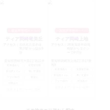
家族葬専用ホール
家族葬専用ホール
ティア岡崎竜美丘
ティア岡崎上地
アクセス：
名鉄名古屋本線
アクセス：
JR東海道本線岡
男川駅から徒歩9
崎駅からタクシ
分
ーで約7分
愛知県岡崎市大西1丁目22-8
愛知県岡崎市上地2丁目17番
地8
駐車場あり
安置室完備
駐車場あり
安置室完備
多目的トイレ
車いす貸出
多目的トイレ
車いす貸出
フリーWi-Fi
駅近く
フリーWi-Fi
控室あり
控室あり
お客さまアンケート
42
件
お客さまアンケート
22
件