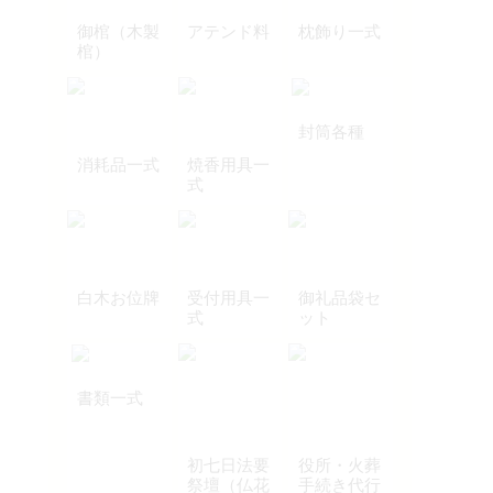
御棺（木製
アテンド料
枕飾り一式
棺）
封筒各種
消耗品一式
焼香用具一
式
白木お位牌
受付用具一
御礼品袋セ
式
ット
書類一式
初七日法要
役所・火葬
祭壇（仏花
手続き代行