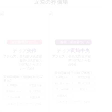
近隣の葬儀場
家族葬専用ホール
一般葬・家族葬ホール
ティア矢作
ティア岡崎中央
アクセス：
愛知環状鉄道愛
アクセス：
名鉄名古屋本線
知環状鉄道線北
東岡崎駅から徒
岡崎駅からタク
歩6分
シーで5分
愛知県岡崎市島町17番地1
愛知県岡崎市舳越町神道17
駐車場あり
安置室完備
番地2
多目的トイレ
車いす貸出
駐車場あり
安置室完備
フリーWi-Fi
駅近く
多目的トイレ
車いす貸出
控室あり
フリーWi-Fi
控室あり
お客さまアンケート
54
件
お客さまアンケート
28
件