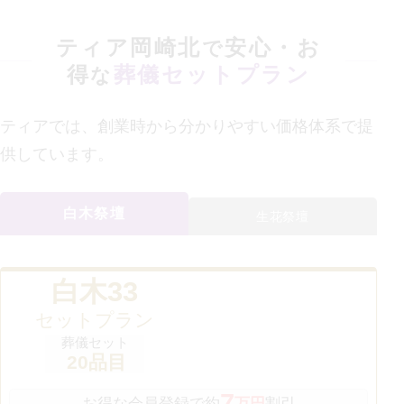
ティア岡崎北
安心・お
で
得
葬儀セットプラン
な
ティアでは、創業時から分かりやすい価格体系で提
供しています。
白木祭壇
生花祭壇
白木33
セットプラン
葬儀セット
20
品目
7
お得な会員登録で約
万円
割引