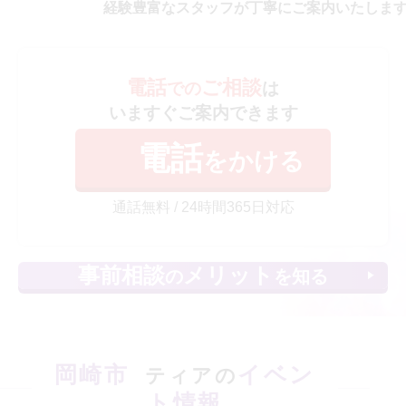
経験豊富なスタッフが丁寧にご案内いたしま
電話
ご相談
での
は
いますぐご案内できます
電話
をかける
通話無料 / 24時間365日対応
事前相談
メリット
の
を知る
岡崎市
イベン
ティアの
ト情報