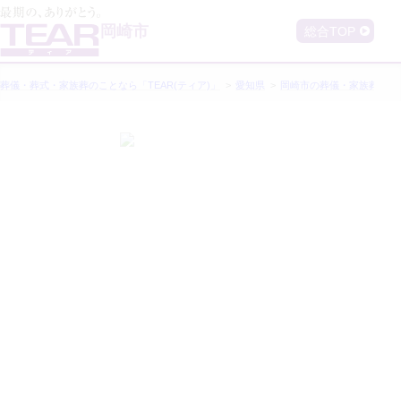
岡崎市
総合TOP
葬儀・葬式・家族葬のことなら「TEAR(ティア)」
愛知県
岡崎市
の葬儀・家族葬