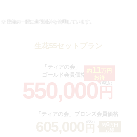
装飾の一部に生花以外を使用しています。
生花55セットプラン
「ティアの会」
11
約
万円
ゴールド会員価格
お得
550,000
（税込）
円
「ティアの会」ブロンズ会員価格
605,000
（税込）
6
約
万円
円
お得