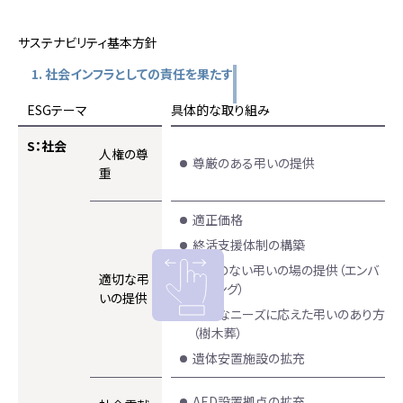
サステナビリティ基本方針
1. 社会インフラとしての
責任を果たす
ESGテーマ
具体的な取り組み
S：社会
人権の尊
尊厳のある弔いの提供
重
適正価格
終活支援体制の構築
悔いのない弔いの場の提供（エンバ
適切な
弔
ーミング）
いの提供
多様なニーズに応えた弔いのあり方
（樹木葬）
遺体安置施設の拡充
AED設置拠点の拡充