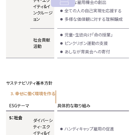
ティ･
エク
多様な雇用機会の創出
イティ&
イ
全ての人の自己実現を応援する
ンクルージ
ョン
多様な価値観に対する理解醸成
児童・生徒向け「命の授業」
社会貢献
ピンクリボン運動の支援
活動
あしなが育英会への寄付
サステナビリティ基本方針
3. 幸せに働く環境を作る
ESGテーマ
具体的な取り組み
S：社会
ダイバーシ
ティ･
エク
ハンディキャップ雇用の促進
イティ&
イ