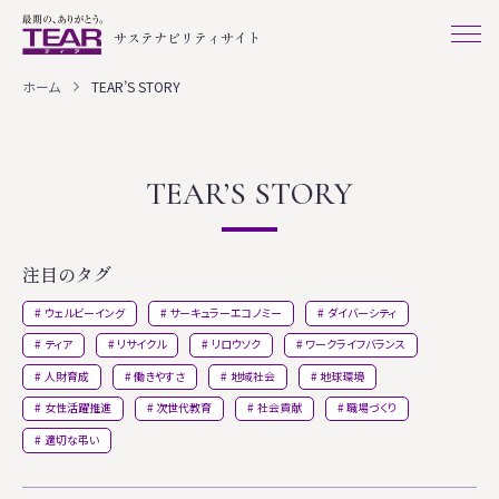
サステナビリティサイト
ホーム
TEAR’S STORY
TEAR’S STORY
注目のタグ
ウェルビーイング
サーキュラーエコノミー
ダイバーシティ
ティア
リサイクル
リロウソク
ワークライフバランス
人財育成
働きやすさ
地域社会
地球環境
女性活躍推進
次世代教育
社会貢献
職場づくり
適切な弔い