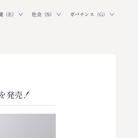
境（E）
社会（S）
ガバナンス（G）
を発売！