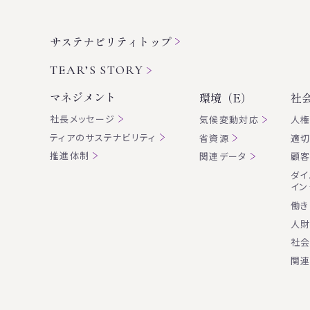
サステナビリティトップ
TEAR’S STORY
マネジメント
環境（E）
社
社長メッセージ
気候変動対応
人
ティアのサステナビリティ
省資源
適
推進体制
関連データ
顧
ダイ
イン
働き
人
社
関連