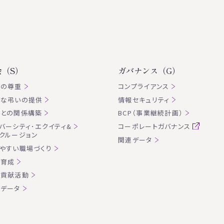
会（S）
ガバナンス（G）
権の尊重
コンプライアンス
切な弔いの提供
情報セキュリティ
客との関係構築
BCP（事業継続計画）
バーシティ･エクイティ&
コーポレートガバナンス
クルージョン
関連データ
やすい職場づくり
財育成
会貢献活動
データ