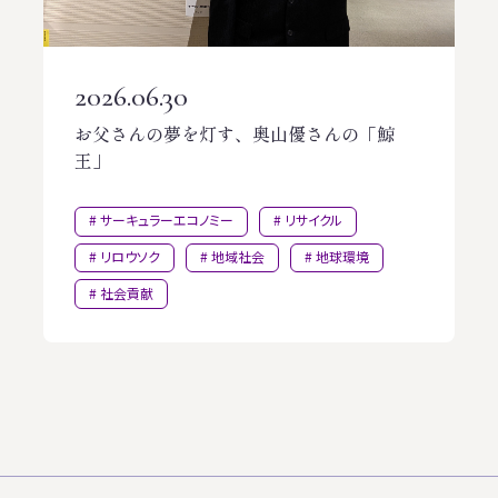
2026.06.30
お父さんの夢を灯す、奥山優さんの「鯨
王」
サーキュラーエコノミー
リサイクル
リロウソク
地域社会
地球環境
社会貢献