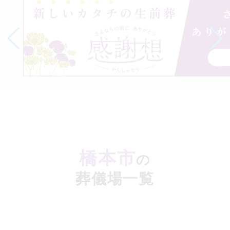
会員
価格
地
域
に
よ
っ
て
上
記
の
価
格
以
外
に
別
途
費
用
が
か
か
る
橋本市
場
の
合
が
ご
葬儀場一覧
ざ
い
ま
す。