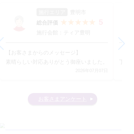
施行エリア
豊明市
5
★★★★★
総合評価
施行会館：
ティア豊明
【お客さまからのメッセージ】
【お
素晴らしい対応ありがとう御座いました。
丁寧
2026年07月07日
お客さまアンケート