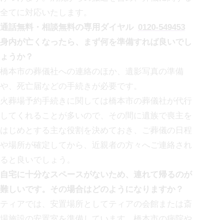
全てに対応いたします。
通話無料・相談無料の専用ダイヤル
0120-549453
身内が亡くなったら、まず何を準備すれば良いでし
ょうか？
橋本市の
葬儀社への連絡のほか、遺影写真の準備
や、死亡届などの手続きが必要です。
火葬場予約手続きに関しては
橋本市の
葬儀社が代行
してくれることが多いので、その間に遺族で喪主を
はじめとする主な役割を決めておき、ご葬儀の日程
や場所が確定してから、近親者の方々へご連絡され
ると良いでしょう。
自宅に十分なスペースがないため、連れて帰るのが
難しいです。その場合はどのようになりますか？
ティアでは、安置場所としてティアの会館または斎
場施設の安置室を準備しています。
橋本市の
病院や