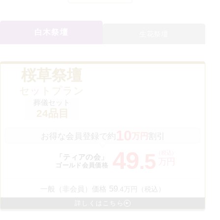
白木祭壇
生花祭壇
桜草祭壇
セットプラン
葬儀セット
24
品目
10
お得な会員登録で約
万円
割引
49
（税込）
.
5
「ティアの会」
万円
ゴールド会員価格
59
一般（非会員）価格
.
4
万円（税込）
詳しくはこちら