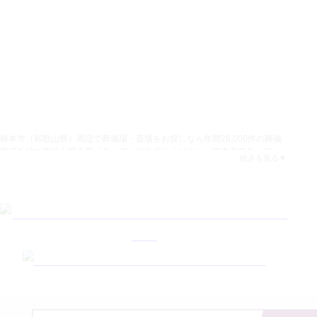
葬
儀
場・
斎
場
1
式
※
場
橋本市
（
和歌山県
）周辺で葬儀場・斎場をお探しなら年間26,000件の葬儀
実績を持つ東証上場企業「ティア」にお任せください。
橋本市
でティアの
続きを見る
葬儀プランをご利用いただけるのは
1
件で
ティア橋本
（南海電鉄高野線林間
41
田園都市駅からタクシーで15分）
などの葬儀場・斎場をご案内しておりま
.
8
す。
ティアでは
橋本市
での葬儀費用を
41.8
万円からの明確な料金体系でご
提供しております。
橋本市
周辺で葬儀場・斎場を探す際は一般葬や家族
（税込）
葬、一日葬、火葬式などの葬儀プランの内容、お葬式の費用相場、利用者
万円
の口コミや具体的な葬儀実例、火葬場の詳細情報を十分にご確認いただく
〜
ことをおすすめいたします。急な葬儀や病院からの搬送が必要なご家族様
「テ
に対しては
橋本市
近くに安置施設を完備した葬儀社として迅速対応に対応
ィア
いたします。24時間365日対応体制でスタッフが心を込めてサポートいたし
の
ますので
橋本市
での葬儀場・斎場選びでお困りの方は安心してティアにご
会」
連絡ください。
ゴー
ルド