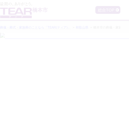
相
メ
ー
談
ジ
橋本市
総合TOP
サ
で
す
ロ
ン
含
葬儀・葬式・家族葬のことなら「TEAR(ティア)」
和歌山県
橋本市
の葬儀・家族葬
む
橋
本
市
の
葬
儀・
葬
式・
家
族
葬
が
可
能
な