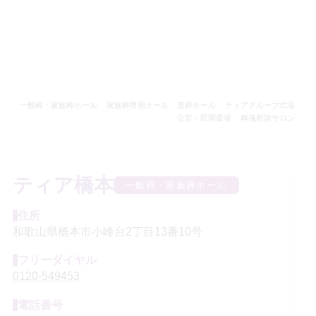
一般葬・家族葬ホール
家族葬専用ホール
直葬ホール
ティアグループ式場
公営・民間斎場
葬儀相談サロン
ティア橋本
一般葬・家族葬ホール
住所
和歌山県橋本市小峰台2丁目13番10号
フリーダイヤル
0120-549453
電話番号