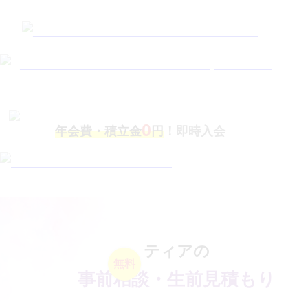
0
年会費・積立金
円
！即時入会
ティアの
無料
事前相談・生前見積もり