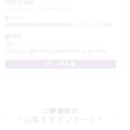
0736-37-1600
コンタクトセンターにつながる場合があります
アクセス
南海電鉄高野線林間田園都市駅からタクシーで15分
駐車場
70台
控室あり
駐車場あり
安置室完備
車いす貸出
詳しく見る
の
ご葬儀後
“お客さまアンケート”