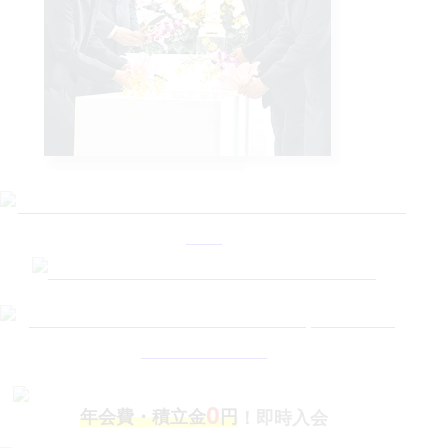
0
年会費・積立金
円
！即時入会