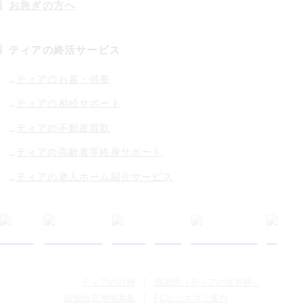
お急ぎの方へ
ティアの終活サービス
ティアのお墓・供養
ティアの相続サポート
ティアの不動産買取
ティアの高齢者等終身サポート
ティアの老人ホーム紹介サービス
ティアの社葬
感謝想（ティアの生前葬）
店舗出店用地募集
FCビジネスご案内