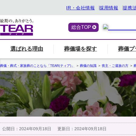
IR・会社情報
採用情報
提携
総合TOP
選ばれる理由
葬儀場を探す
葬儀プ
喪主・ご遺族の方
選ばれる理由
「ティアの会」のご案内
終活サービス
エリア別の葬儀場一
一覧へ
「ティアの
『トータ
葬儀・葬式・家族葬のことなら「TEAR(ティア)」
葬儀の知識
喪主・ご遺族の方
関西
ティアの特長
一覧へ
ご参列の方
愛知県
中部
関東
事前相談・生前見積
エンバーミング
北海道
お葬式の喪主が初めての方はこちら
葬儀場名や
公開日：
2024年09月18日
更新日：
2024年09月18日