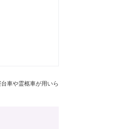
寝台車や霊柩車が用いら