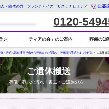
お客
法人・団体の方
フランチャイズ
サステナビリティ
0120-5494
ラン
「ティアの会」のご案内
葬儀の知
家族葬について
葬儀社の選び方
葬儀
覧から探す
会」のご案内ページへ
ル・ライフ・デザイン企業』として「終活」をサポート
葬儀・葬式の流れ|事前準備から葬儀までの段取り、葬儀後の手続きまでを解説
ご遺体搬
葬儀・葬式のマナー・基礎知識
ご遺体搬送
岐阜県
三重県
静岡県
葬儀・葬式の流れ「喪主・ご遺族の方」
地名から検索
住所から近く
検索