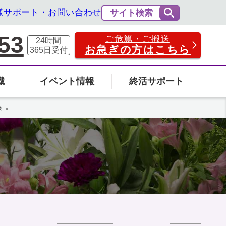
様サポート・お問い合わせ
サイト検索
53
ご危篤・ご搬送
24時間
お急ぎの方はこちら
365日
受付
識
イベント情報
終活サポート
費用の相場と内訳
法事・法要
送
社葬について
エンバーミングについて
富山県
の葬儀場を探す
検索