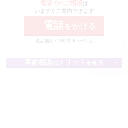
電話
ご相談
での
は
いますぐご案内できます
電話
をかける
通話無料 / 24時間365日対応
事前相談
メリット
の
を知る