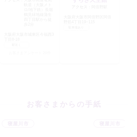
軌道（大阪メト
アクセス：
阿倍野駅
ロ/地下鉄）長堀
鶴見緑地線蒲生
大阪府大阪市阿倍野区阿倍
四丁目駅から徒
野筋4丁目19−115
歩2分
駐車場あり
大阪府大阪市城東区今福西3
丁目8-18
駅近く
お客さまアンケート
20
件
お客さまからの手紙
寝屋川市
寝屋川市