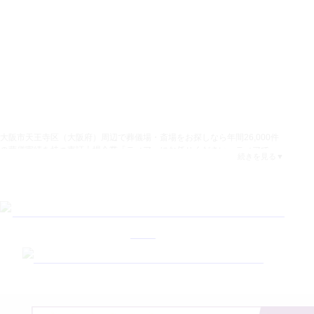
族
葬
が
可
能
な
葬
儀
場・
斎
場
大阪市天王寺区
（
大阪府
）周辺で葬儀場・斎場をお探しなら年間26,000件
の葬儀実績を持つ東証上場企業「ティア」にお任せください。
ティアでは
続きを見る
33
大阪市天王寺区
での葬儀費用を
33
万円からの明確な料金体系でご提供して
おります。
大阪市天王寺区
周辺で葬儀場・斎場を探す際は一般葬や家族
葬、一日葬、火葬式などの葬儀プランの内容、お葬式の費用相場、利用者
（税
の口コミや具体的な葬儀実例、火葬場の詳細情報を十分にご確認いただく
込）
万
ことをおすすめいたします。急な葬儀や病院からの搬送が必要なご家族様
に対しては
大阪市天王寺区
近くに安置施設を完備した葬儀社として迅速対
円
〜
応に対応いたします。24時間365日対応体制でスタッフが心を込めてサポー
「テ
トいたしますので
大阪市天王寺区
での葬儀場・斎場選びでお困りの方は安
心してティアにご連絡ください。
ィア
の
会」
ゴー