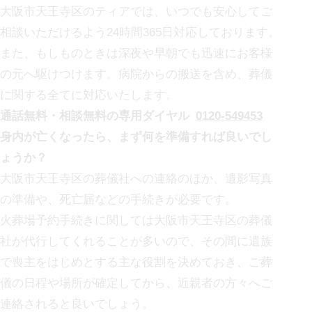
大阪市天王寺区の
ティアでは、いつでも安心してご
相談いただけるよう24時間365日対応しております。
また、もしものときは深夜や早朝でも迅速にお客様
の元へ駆けつけます。病院からの搬送を含め、葬儀
に関する全てに対応いたします。
通話無料・相談無料の専用ダイヤル
0120-549453
身内が亡くなったら、まず何を準備すれば良いでし
ょうか？
大阪市天王寺区の
葬儀社への連絡のほか、遺影写真
の準備や、死亡届などの手続きが必要です。
火葬場予約手続きに関しては
大阪市天王寺区の
葬儀
社が代行してくれることが多いので、その間に遺族
で喪主をはじめとする主な役割を決めておき、ご葬
儀の日程や場所が確定してから、近親者の方々へご
連絡されると良いでしょう。