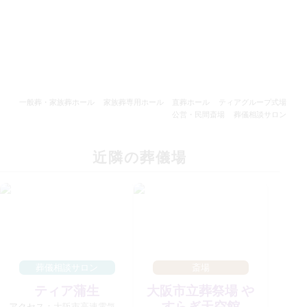
一般葬・家族葬ホール
家族葬専用ホール
直葬ホール
ティアグループ式場
公営・民間斎場
葬儀相談サロン
近隣の葬儀場
葬儀相談サロン
斎場
ティア蒲生
大阪市立葬祭場 や
すらぎ天空館
アクセス：
大阪市高速電気