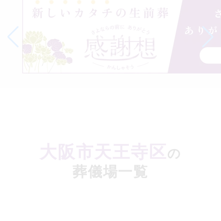
ルド
会員
価格
地
域
に
よ
っ
て
上
記
の
価
格
以
外
に
別
途
費
用
が
か
か
大阪市天王寺区
の
る
場
合
が
葬儀場一覧
ご
ざ
い
ま
す。