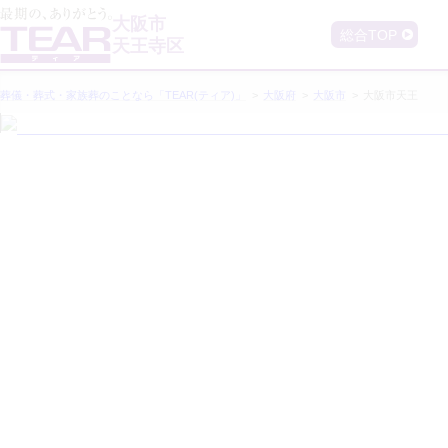
メ
ー
大阪市
ジ
総合TOP
で
天王寺区
す
葬儀・葬式・家族葬のことなら「TEAR(ティア)」
大阪府
大阪市
大阪市天王寺区
大
阪
市
天
王
寺
区
の
葬
儀・
葬
式・
家