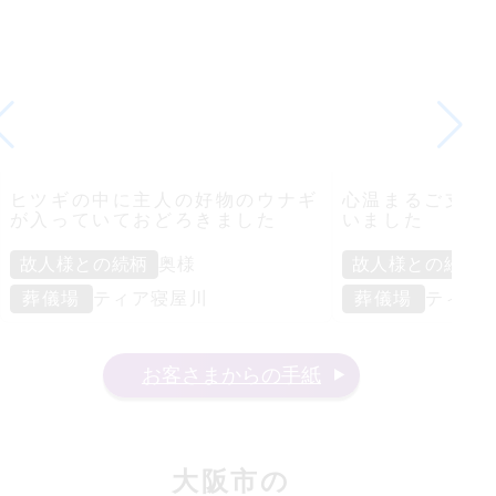
ヒツギの中に主人の好物のウナギ
心温まるご支援
が入っていておどろきました
いました
故人様との続柄
奥様
故人様との続柄
葬儀場
ティア寝屋川
葬儀場
ティア
お客さまからの手紙
大阪市
の